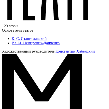
129 сезон
Основатели театра
К. С. Станиславский
Вл. И. Немирович-Данченко
Художественный руководитель
Константин Хабенский