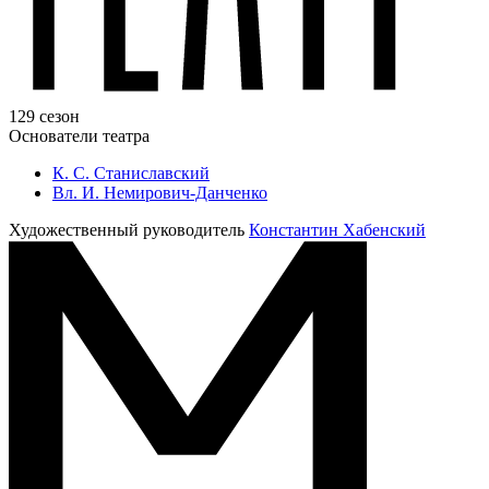
129 сезон
Основатели театра
К. С. Станиславский
Вл. И. Немирович-Данченко
Художественный руководитель
Константин Хабенский