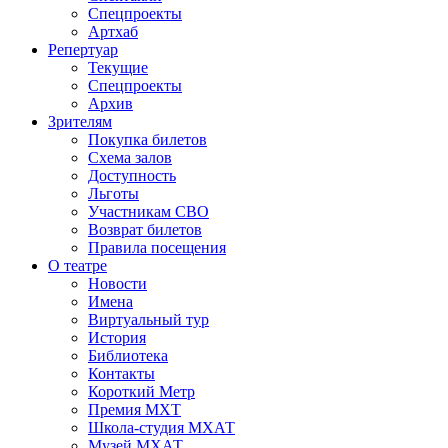
Спецпроекты
Артхаб
Репертуар
Текущие
Спецпроекты
Архив
Зрителям
Покупка билетов
Схема залов
Доступность
Льготы
Участникам СВО
Возврат билетов
Правила посещения
О театре
Новости
Имена
Виртуальный тур
История
Библиотека
Контакты
Короткий Метр
Премия МХТ
Школа-студия МХАТ
Музей МХАТ