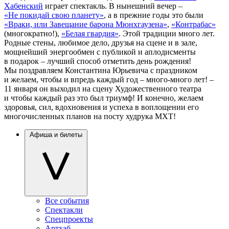
Хабенский
играет спектакль. В нынешний вечер –
«Не покидай свою планету»
, а в прежние годы это были
«Враки, или Завещание барона Мюнхгаузена»
,
«Контрабас»
(многократно!),
«Белая гвардия»
. Этой традиции много лет.
Родные стены, любимое дело, друзья на сцене и в зале,
мощнейший энергообмен с публикой и аплодисменты
в подарок – лучший способ отметить день рождения!
Мы поздравляем Константина Юрьевича с праздником
и желаем, чтобы и впредь каждый год – много-много лет! –
11 января он выходил на сцену Художественного театра
и чтобы каждый раз это был триумф! И конечно, желаем
здоровья, сил, вдохновения и успеха в воплощении его
многочисленных планов на посту худрука МХТ!
Афиша и билеты
Все события
Спектакли
Спецпроекты
Артхаб