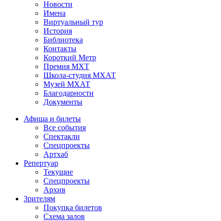
Новости
Имена
Виртуальный тур
История
Библиотека
Контакты
Короткий Метр
Премия МХТ
Школа-студия МХАТ
Музей МХАТ
Благодарности
Документы
Афиша и билеты
Все события
Спектакли
Спецпроекты
Артхаб
Репертуар
Текущие
Спецпроекты
Архив
Зрителям
Покупка билетов
Схема залов