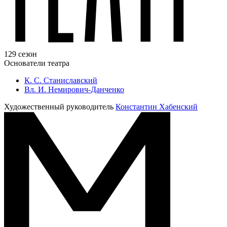
129 сезон
Основатели театра
К. С. Станиславский
Вл. И. Немирович-Данченко
Художественный руководитель
Константин Хабенский