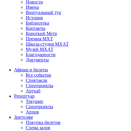
Новости
Имена
Виртуальный тур
История
Библиотека
Контакты
Короткий Метр
Премия МХТ
Школа-студия МХАТ
Музей МХАТ
Благодарности
Документы
Афиша и билеты
Все события
Спектакли
Спецпроекты
Артхаб
Репертуар
Текущие
Спецпроекты
Архив
Зрителям
Покупка билетов
Схема залов