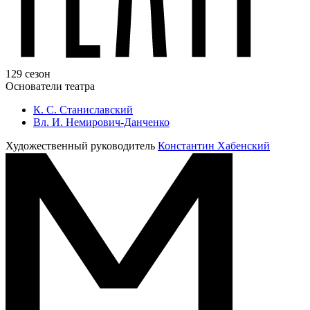
129 сезон
Основатели театра
К. С. Станиславский
Вл. И. Немирович-Данченко
Художественный руководитель
Константин Хабенский