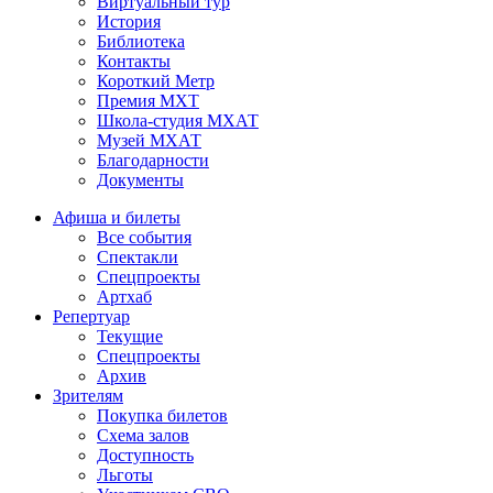
Виртуальный тур
История
Библиотека
Контакты
Короткий Метр
Премия МХТ
Школа-студия МХАТ
Музей МХАТ
Благодарности
Документы
Афиша и билеты
Все события
Спектакли
Спецпроекты
Артхаб
Репертуар
Текущие
Спецпроекты
Архив
Зрителям
Покупка билетов
Схема залов
Доступность
Льготы