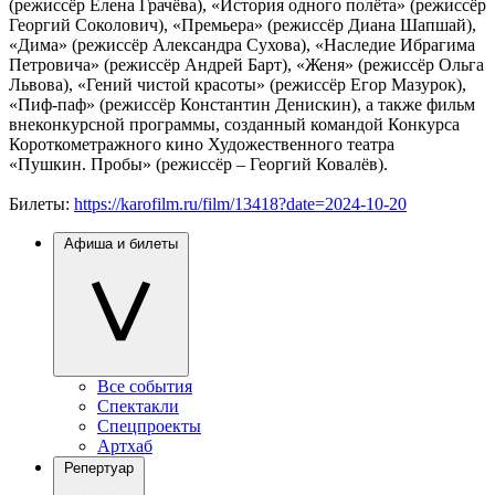
(режиссёр Елена Грачёва), «История одного полёта» (режиссёр
Георгий Соколович), «Премьера» (режиссёр Диана Шапшай),
«Дима» (режиссёр Александра Сухова), «Наследие Ибрагима
Петровича» (режиссёр Андрей Барт), «Женя» (режиссёр Ольга
Львова), «Гений чистой красоты» (режиссёр Егор Мазурок),
«Пиф-паф» (режиссёр Константин Денискин), а также фильм
внеконкурсной программы, созданный командой Конкурса
Короткометражного кино Художественного театра
«Пушкин. Пробы» (режиссёр – Георгий Ковалёв).
Билеты:
https://karofilm.ru/film/13418?date=2024-10-20
Афиша и билеты
Все события
Спектакли
Спецпроекты
Артхаб
Репертуар