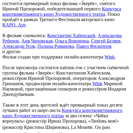
состоится премьерный показ фильма «Зверёк», снятого
Ириной Прохоровой, победительницей первого
Конкурса
короткометражного кино Художественного театра
. Показ
пройдёт в рамках Третьего Фестиваля авторского кино
КАРО. Арт
.
В фильме снимались:
Константин Хабенский
,
Александра
Ребенок
,
Аня Чиповская
,
Ольга Воронина
,
Сергей Беляев
,
Александр Усов
,
Полина Романова
,
Павел Филиппов
и другие.
Фильм создан при поддержке онлайн-кинотеатра
Wink
.
После просмотра состоится паблик-ток с участием съёмочной
группы фильма «Зверёк»: Константином Хабенским,
режиссёром Ириной Прохоровой, оператором Александром
Гринашем, продюсером онлайн-кинотеатра
Wink
Мариной
Наумовой, приглашённым спикером и режиссёром Индаром
Джендубаевым.
Также в этот день зрителей ждёт премьерный показ десяти
лучших работ из шорт-листа
Конкурса короткометражного
кино Художественного театра
за два сезона: «Чайка
вернулась» (режиссёр Ирина Прохорова), «Любовь моя!»
(режиссёр Кристина Ширинова), La Mouette. Ou pass