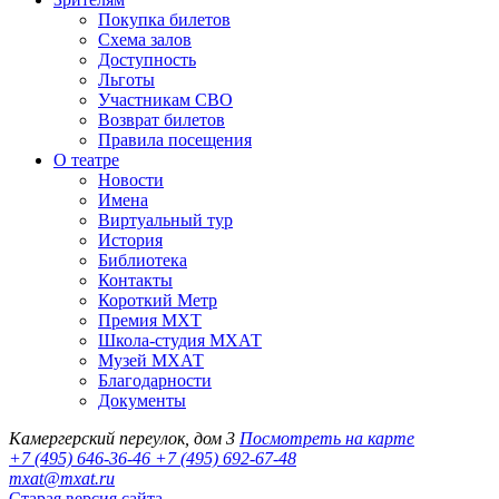
Покупка билетов
Схема залов
Доступность
Льготы
Участникам СВО
Возврат билетов
Правила посещения
О театре
Новости
Имена
Виртуальный тур
История
Библиотека
Контакты
Короткий Метр
Премия МХТ
Школа-студия МХАТ
Музей МХАТ
Благодарности
Документы
Камергерский переулок, дом 3
Посмотреть на карте
+7 (495) 646-36-46
+7 (495) 692-67-48‬
mxat@mxat.ru
Старая версия сайта