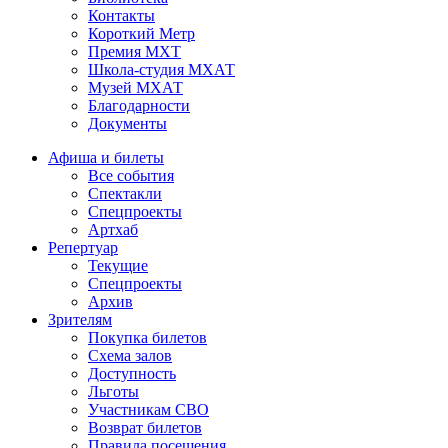
Контакты
Короткий Метр
Премия МХТ
Школа-студия МХАТ
Музей МХАТ
Благодарности
Документы
Афиша и билеты
Все события
Спектакли
Спецпроекты
Артхаб
Репертуар
Текущие
Спецпроекты
Архив
Зрителям
Покупка билетов
Схема залов
Доступность
Льготы
Участникам СВО
Возврат билетов
Правила посещения