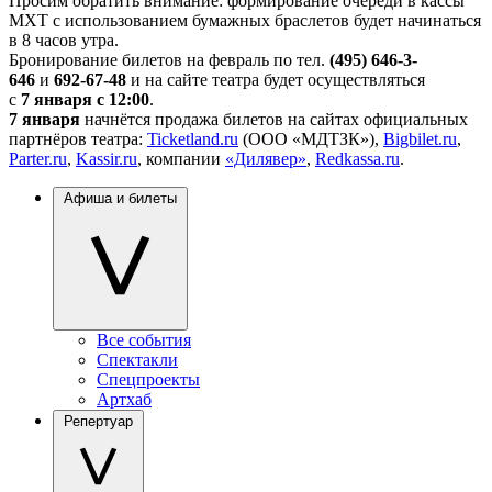
Просим обратить внимание: формирование очереди в кассы
МХТ с использованием бумажных браслетов будет начинаться
в 8 часов утра.
Бронирование билетов на февраль по тел.
(495) 646-3-
646
и
692-67-48
и на сайте театра будет осуществляться
с
7 января с 12:00
.
7 января
начнётся продажа билетов на сайтах официальных
партнёров театра:
Ticketland.ru
(ООО «МДТЗК»),
Bigbilet.ru
,
Parter.ru
,
Kassir.ru
, компании
«Дилявер»
,
Redkassa.ru
.
Афиша и билеты
Все события
Спектакли
Спецпроекты
Артхаб
Репертуар