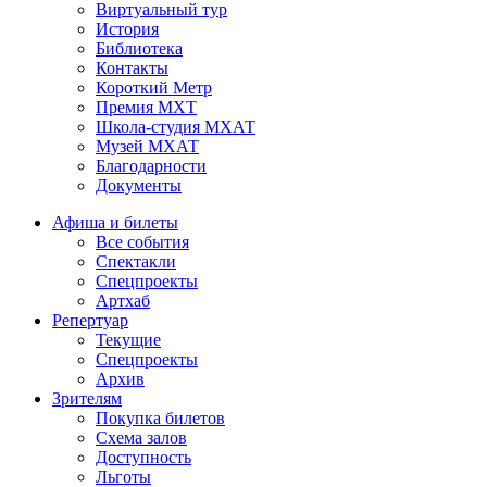
Виртуальный тур
История
Библиотека
Контакты
Короткий Метр
Премия МХТ
Школа-студия МХАТ
Музей МХАТ
Благодарности
Документы
Афиша и билеты
Все события
Спектакли
Спецпроекты
Артхаб
Репертуар
Текущие
Спецпроекты
Архив
Зрителям
Покупка билетов
Схема залов
Доступность
Льготы