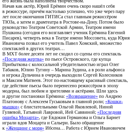
его жизнь была наполнена творчеством.
Начав как актёр, Юрий Ерёмин очень скоро нашёл себя
в режиссуре, причём настолько успешно, что уже через пару
лет после окончания ГИТИСа стал главным режиссёром
ТЮЗа, а затем и драмтеатра в Ростове-на-Дону. Потом было
руководство Театром Советской Армии, Театром имени
Пушкина (сегодня его возглавляет ученик Ерёмина Евгений
Писарев), четверть века в Театре имени Моссовета, куда Юрия
Ивановича позвал его учитель Павел Хомский, множество
спектаклей в других театрах…
В МХТ более десяти лет не сходил со сцены его спектакль
«Последняя жертва»
по пьесе Островского, где купца
Прибыткова с колоссальной убедительностью играл Олег
Табаков, Юлию Тугину – Марина Зудина, а в роли альфонса
и игрока Дульчина в очередь выходили Сергей Колесников
и Максим Матвеев. Этот по-настоящему красивый спектакль,
где действие пьесы было перенесено режиссёром в эпоху
модерна, был любим и зрителями и актёрами. Шли здесь
и другие постановки Ерёмина:
«Возвращение»
по Андрею
Платонову с Алексеем Гуськовым в главной роли;
«Кошки-
мышки»
с блистательными Ольгой Яковлевой, Ниной
Гуляевой, Татьяной Лавровой, Ией Саввиной;
«Последняя
ошибка Моцарта»
, где Евдокия Германова и Ольга Барнет
играли вдов Моцарта и Сальери. Было обращение
к
«Женщине с моря»
Ибсена… Работа с Юрием Ивановичем