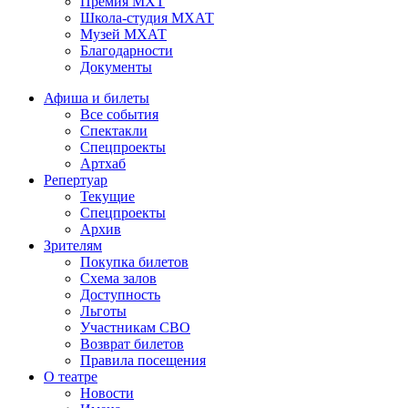
Премия МХТ
Школа-студия МХАТ
Музей МХАТ
Благодарности
Документы
Афиша и билеты
Все события
Спектакли
Спецпроекты
Артхаб
Репертуар
Текущие
Спецпроекты
Архив
Зрителям
Покупка билетов
Схема залов
Доступность
Льготы
Участникам СВО
Возврат билетов
Правила посещения
О театре
Новости