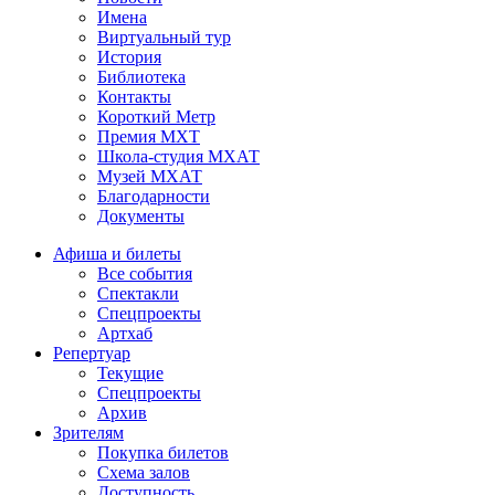
Имена
Виртуальный тур
История
Библиотека
Контакты
Короткий Метр
Премия МХТ
Школа-студия МХАТ
Музей МХАТ
Благодарности
Документы
Афиша и билеты
Все события
Спектакли
Спецпроекты
Артхаб
Репертуар
Текущие
Спецпроекты
Архив
Зрителям
Покупка билетов
Схема залов
Доступность