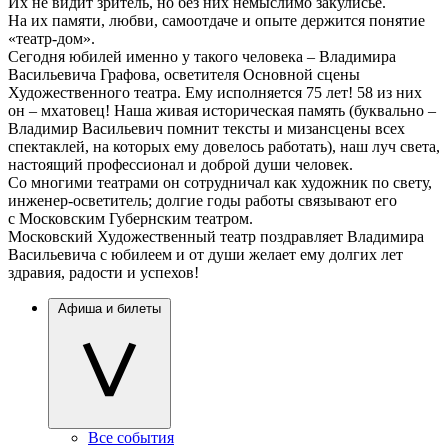
Их не видит зритель, но без них немыслимо закулисье.
На их памяти, любви, самоотдаче и опыте держится понятие
«театр-дом».
Сегодня юбилей именно у такого человека – Владимира
Васильевича Графова, осветителя Основной сцены
Художественного театра. Ему исполняется 75 лет! 58 из них
он – мхатовец! Наша живая историческая память (буквально –
Владимир Васильевич помнит тексты и мизансцены всех
спектаклей, на которых ему довелось работать), наш луч света,
настоящий профессионал и доброй души человек.
Со многими театрами он сотрудничал как художник по свету,
инженер-осветитель; долгие годы работы связывают его
с Московским Губернским театром.
Московский Художественный театр поздравляет Владимира
Васильевича с юбилеем и от души желает ему долгих лет
здравия, радости и успехов!
Афиша и билеты
Все события