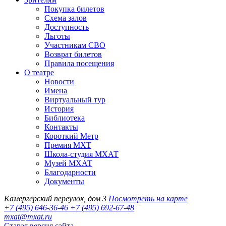
Покупка билетов
Схема залов
Доступность
Льготы
Участникам СВО
Возврат билетов
Правила посещения
О театре
Новости
Имена
Виртуальный тур
История
Библиотека
Контакты
Короткий Метр
Премия МХТ
Школа-студия МХАТ
Музей МХАТ
Благодарности
Документы
Камергерский переулок, дом 3
Посмотреть на карте
+7 (495) 646-36-46
+7 (495) 692-67-48‬
mxat@mxat.ru
Старая версия сайта