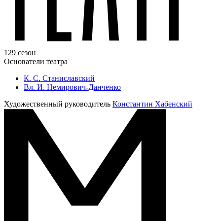
129 сезон
Основатели театра
К. С. Станиславский
Вл. И. Немирович-Данченко
Художественный руководитель
Константин Хабенский