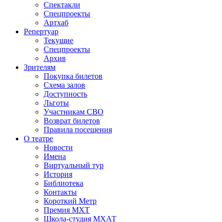
Спектакли
Спецпроекты
Артхаб
Репертуар
Текущие
Спецпроекты
Архив
Зрителям
Покупка билетов
Схема залов
Доступность
Льготы
Участникам СВО
Возврат билетов
Правила посещения
О театре
Новости
Имена
Виртуальный тур
История
Библиотека
Контакты
Короткий Метр
Премия МХТ
Школа-студия МХАТ