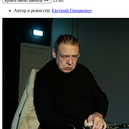
23 шт
Купить билет
Билеты
Автор и режиссёр:
Евгений Гришковец