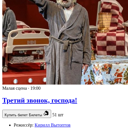
Малая сцена ∙
19:00
Третий звонок, господа!
51 шт
Купить билет
Билеты
Режиссёр:
Кирилл Вытоптов