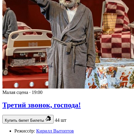
Малая сцена ∙
19:00
Третий звонок, господа!
44 шт
Купить билет
Билеты
Режиссёр:
Кирилл Вытоптов