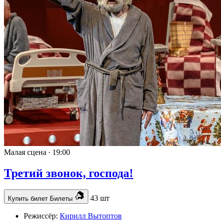
Малая сцена ∙
19:00
Третий звонок, господа!
43 шт
Купить билет
Билеты
Режиссёр:
Кирилл Вытоптов