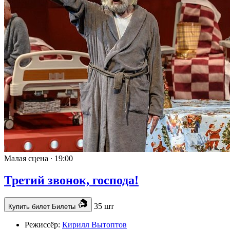
Малая сцена ∙
19:00
Третий звонок, господа!
35 шт
Купить билет
Билеты
Режиссёр:
Кирилл Вытоптов