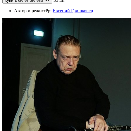
35 шт
Купить билет
Билеты
Автор и режиссёр:
Евгений Гришковец