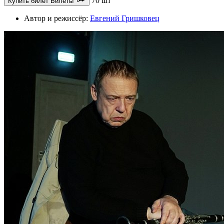
70 шт
Купить билет
Билеты
Автор и режиссёр:
Евгений Гришковец