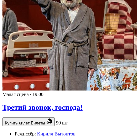
Малая сцена ∙
19:00
Третий звонок, господа!
90 шт
Купить билет
Билеты
Режиссёр:
Кирилл Вытоптов