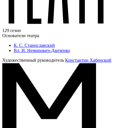
129 сезон
Основатели театра
К. С. Станиславский
Вл. И. Немирович-Данченко
Художественный руководитель
Константин Хабенский