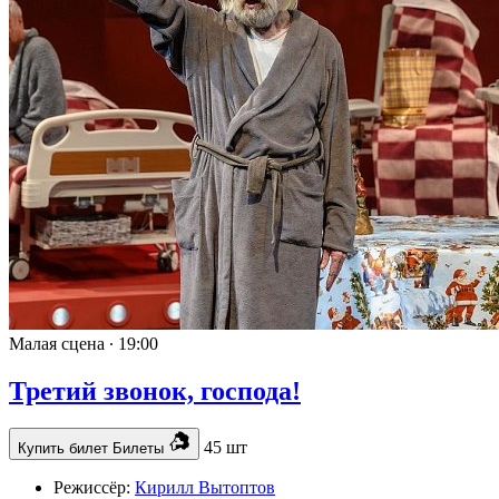
Малая сцена ∙
19:00
Третий звонок, господа!
45 шт
Купить билет
Билеты
Режиссёр:
Кирилл Вытоптов