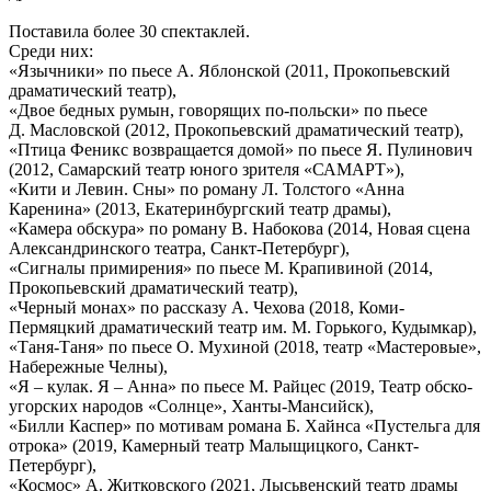
Поставила более 30 спектаклей.
Среди них:
«Язычники» по пьесе А. Яблонской (2011, Прокопьевский
драматический театр),
«Двое бедных румын, говорящих по-польски» по пьесе
Д. Масловской (2012, Прокопьевский драматический театр),
«Птица Феникс возвращается домой» по пьесе Я. Пулинович
(2012, Самарский театр юного зрителя «САМАРТ»),
«Кити и Левин. Сны» по роману Л. Толстого «Анна
Каренина» (2013, Екатеринбургский театр драмы),
«Камера обскура» по роману В. Набокова (2014, Новая сцена
Александринского театра, Санкт-Петербург),
«Сигналы примирения» по пьесе М. Крапивиной (2014,
Прокопьевский драматический театр),
«Черный монах» по рассказу А. Чехова (2018, Коми-
Пермяцкий драматический театр им. М. Горького, Кудымкар),
«Таня-Таня» по пьесе О. Мухиной (2018, театр «Мастеровые»,
Набережные Челны),
«Я – кулак. Я – Анна» по пьесе М. Райцес (2019, Театр обско-
угорских народов «Солнце», Ханты-Мансийск),
«Билли Каспер» по мотивам романа Б. Хайнса «Пустельга для
отрока» (2019, Камерный театр Малыщицкого, Санкт-
Петербург),
«Космос» А. Житковского (2021, Лысьвенский театр драмы