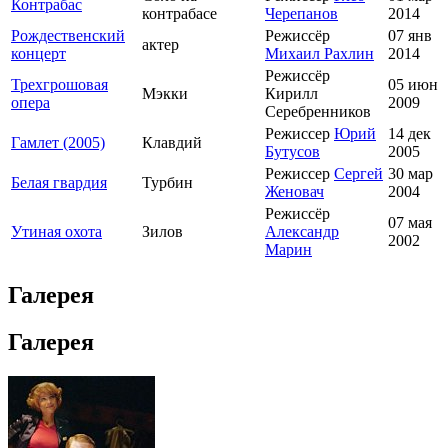
Контрабас
контрабасе
Черепанов
2014
Рождественский
Режиссёр
07 янв
актер
концерт
Михаил Рахлин
2014
Режиссёр
Трехгрошовая
05 июн
Мэкки
Кирилл
опера
2009
Серебренников
Режиссер
Юрий
14 дек
Гамлет (2005)
Клавдий
Бутусов
2005
Режиссер
Сергей
30 мар
Белая гвардия
Турбин
Женовач
2004
Режиссёр
07 мая
Утиная охота
Зилов
Александр
2002
Марин
Галерея
Галерея