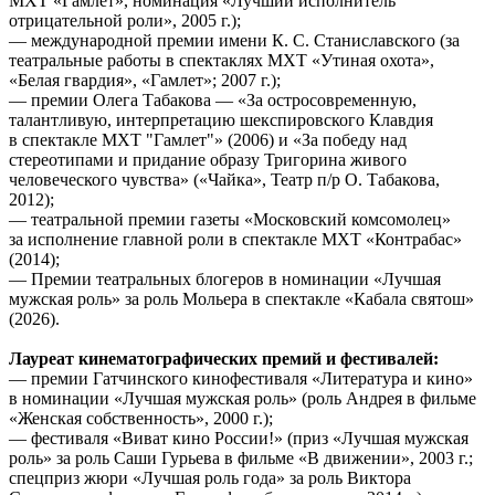
МХТ «Гамлет», номинация «Лучший исполнитель
отрицательной роли», 2005 г.);
— международной премии имени К. С. Станиславского (за
театральные работы в спектаклях МХТ «Утиная охота»,
«Белая гвардия», «Гамлет»; 2007 г.);
— премии Олега Табакова — «За остросовременную,
талантливую, интерпретацию шекспировского Клавдия
в спектакле МХТ "Гамлет"» (2006) и «За победу над
стереотипами и придание образу Тригорина живого
человеческого чувства» («Чайка», Театр п/р О. Табакова,
2012);
— театральной премии газеты «Московский комсомолец»
за исполнение главной роли в спектакле МХТ «Контрабас»
(2014);
— Премии театральных блогеров в номинации «Лучшая
мужская роль» за роль Мольера в спектакле «Кабала святош»
(2026).
Лауреат кинематографических премий и фестивалей:
— премии Гатчинского кинофестиваля «Литература и кино»
в номинации «Лучшая мужская роль» (роль Андрея в фильме
«Женская собственность», 2000 г.);
— фестиваля «Виват кино России!» (приз «Лучшая мужская
роль» за роль Саши Гурьева в фильме «В движении», 2003 г.;
спецприз жюри «Лучшая роль года» за роль Виктора