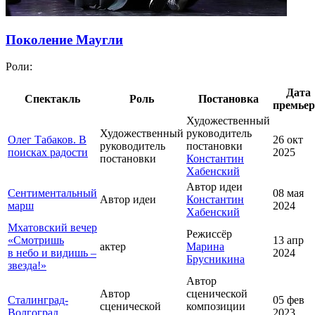
Поколение Маугли
Роли:
Дата
Спектакль
Роль
Постановка
премье
Художественный
Художественный
руководитель
Олег Табаков. В
26 окт
руководитель
постановки
поисках радости
2025
постановки
Константин
Хабенский
Автор идеи
Сентиментальный
08 мая
Автор идеи
Константин
марш
2024
Хабенский
Мхатовский вечер
Режиссёр
«Смотришь
13 апр
актер
Марина
в небо и видишь –
2024
Брусникина
звезда!»
Автор
Автор
сценической
Сталинград-
05 фев
сценической
композиции
Волгоград
2023