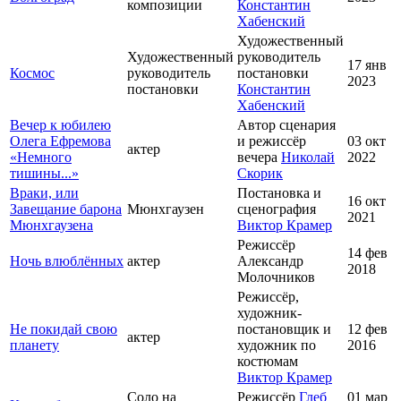
композиции
Константин
Хабенский
Художественный
Художественный
руководитель
17 янв
Космос
руководитель
постановки
2023
постановки
Константин
Хабенский
Вечер к юбилею
Автор сценария
Олега Ефремова
и режиссёр
03 окт
актер
«Немного
вечера
Николай
2022
тишины...»
Скорик
Враки, или
Постановка и
16 окт
Завещание барона
Мюнхгаузен
сценография
2021
Мюнхгаузена
Виктор Крамер
Режиссёр
14 фев
Ночь влюблённых
актер
Александр
2018
Молочников
Режиссёр,
художник-
Не покидай свою
постановщик и
12 фев
актер
планету
художник по
2016
костюмам
Виктор Крамер
Соло на
Режиссёр
Глеб
01 мар