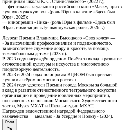
принципам школы К. С. Станиславского» (2022 г.);
— фестиваля актуального российского кино «Маяк», приз за
лучшую мужскую роль (роль Юры в картине «Здесь был
Юра», 2025);
— кинопремии «Ника» (роль Юры в фильме «Здесь был
Юра», номинация «Лучшая мужская роль», 2026 г.).
Лауреат Премии Владимира Высоцкого «Своя колея» —
«За высочайший профессионализм и подвижничество,
за многолетнее служение добру и красоте, за помощь
тяжелобольным детям» (2023 г.).
В 2023 году награждён орденом Почёта за вклад в развитие
отечественной культуры и искусства и многолетнюю
плодотворную деятельность.
В 2023 и 2024 годах по опросам ВЦИОМ был признан
лучшим актёром по мнению россиян.
В 2024 году удостоен Премии города Москвы за большой
вклад в развитие отечественного театрального искусства,
организацию и проведение юбилейных мероприятий,
посвященных основанию Московского Художественного
театра, Музея МХАТ и Школы-студии МХАТ.
Награжден ведомственной наградой Федерального
казначейства — медалью «За Усердие и Пользу» (2024).
Роли