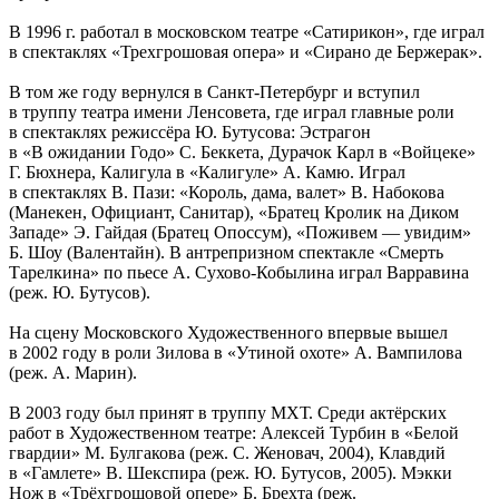
В 1996 г. работал в московском театре «Сатирикон», где играл
в спектаклях «Трехгрошовая опера» и «Сирано де Бержерак».
В том же году вернулся в Санкт-Петербург и вступил
в труппу театра имени Ленсовета, где играл главные роли
в спектаклях режиссёра Ю. Бутусова: Эстрагон
в «В ожидании Годо» С. Беккета, Дурачок Карл в «Войцеке»
Г. Бюхнера, Калигула в «Калигуле» А. Камю. Играл
в спектаклях В. Пази: «Король, дама, валет» В. Набокова
(Манекен, Официант, Санитар), «Братец Кролик на Диком
Западе» Э. Гайдая (Братец Опоссум), «Поживем — увидим»
Б. Шоу (Валентайн). В антрепризном спектакле «Смерть
Тарелкина» по пьесе А. Сухово-Кобылина играл Варравина
(реж. Ю. Бутусов).
На сцену Московского Художественного впервые вышел
в 2002 году в роли Зилова в «Утиной охоте» А. Вампилова
(реж. А. Марин).
В 2003 году был принят в труппу МХТ. Среди актёрских
работ в Художественном театре: Алексей Турбин в «Белой
гвардии» М. Булгакова (реж. С. Женовач, 2004), Клавдий
в «Гамлете» В. Шекспира (реж. Ю. Бутусов, 2005). Мэкки
Нож в «Трёхгрошовой опере» Б. Брехта (реж.