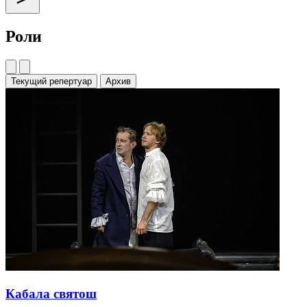
Роли
Текущий репертуар
Архив
Кабала святош