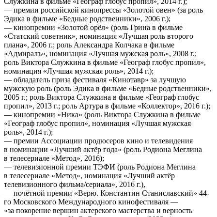
Служкина в фильме «Географ глобус пропил», 2014 г.);
— премии российской кинопрессы «Золотой овен» (за роль
Эдика в фильме «Бедные родственники», 2006 г.);
— кинопремии «Золотой орёл» (роль Грина в фильме
«Статский советник», номинация «Лучшая роль второго
плана», 2006 г.; роль Александра Колчака в фильме
«Адмиралъ», номинация «Лучшая мужская роль», 2008 г.;
роль Виктора Служкина в фильме «Географ глобус пропил»,
номинация «Лучшая мужская роль», 2014 г.);
— обладатель приза фестиваля «Кинотавр» за лучшую
мужскую роль (роль Эдика в фильме «Бедные родственники»,
2005 г.; роль Виктора Служкина в фильме «Географ глобус
пропил», 2013 г.; роль Артура в фильме «Коллектор», 2016 г.);
— кинопремии «Ника» (роль Виктора Служкина в фильме
«Географ глобус пропил», номинация «Лучшая мужская
роль», 2014 г.);
— премии Ассоциации продюсеров кино и телевидения
в номинации «Лучший актёр года» (роль Родиона Меглина
в телесериале «Метод», 2016);
— телевизионной премии ТЭФИ (роль Родиона Меглина
в телесериале «Метод», номинация «Лучший актёр
телевизионного фильма/сериала», 2016 г.),
— почётной премии «Верю. Константин Станиславский» 44-
го Московского Международного кинофестиваля —
«за покорение вершин актерского мастерства и верность