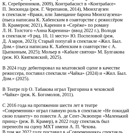
К. Серебренников, 2009), Контрабасист в «Контрабасе»
П. Зюскинда (реж. Г. Черепанов, 2014), Мюнхгаузен
в спектакле «Враки, или Завещание барона Мюнхгаузена»
(пьеса написана К. Хабенским в соавторстве с режиссёром
В. Крамером; 2021), Каренин в «Серёже» по роману
Л. Н. Толстого «Анна Каренина» (ввод 2022 г.), Володя
в спектакле «9 ряд. 10, 11 место» Ю. Поспеловой (реж.
Д. Азаров, 2023); Старый попугай в спектакле «Жил. Был.
Дом.» (пьеса написана К. Хабенским в соавторстве с А.
Цыпкиным, 2025); Мольер в «Кабале святош» М. Булгакова
(реж. Ю. Квятковский, 2025).
В 2024 году дебютировал на мхатовской сцене в качестве
режиссера, поставил спектакли «Чайка» (2024) и «Жил. Был.
Дом.» (2025).
В Театре п/р О. Табакова играл Тригорина в чеховской
«Чайке» (реж. К. Богомолов, 2011).
С 2016 года на протяжении шести лет в театре
«Современник» играл главную роль в спектакле «Не покидай
свою планету» по повести А. де Сент-Экзюпери «Маленький
принц» (реж. В. Крамер), в 2022 году спектакль был
перенесён на сцену МХТ имени А. П. Чехова.
В том же 2022 году поставил в «Современнике» спектакль