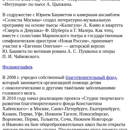
«Интуиция» по пьесе А. Цыпкина.
В содружестве с Юрием Башметом и камерным ансамблем
«Солисты Москвы» создал литературно-музыкальную
программу на основе пьесы «Калигула» А. Камю и квартета
«Смерть и Девушка» Ф. Шуберта и Г. Малера. Как чтец,
вместе с солистами Мариинского театра и государственным
симфоническим оркестром «Новая Россия», принимает
участие в «Евгении Онегине» — авторской версии
Ю. Башмета по мотивам романа А. С. Пушкина и оперы
П. И. Чайковского.
Фильмография
.
В 2008 г. учредил собственный
благотворительный фонд
,
который занимается организацией помощи детям
с онкологическими и другими тяжёлыми заболеваниями
головного мозга.
В 2010 году начал реализацию проекта «Студии творческого
развития благотворительного фонда Константина
Хабенского»: в Москве, Санкт-Петербурге, Екатеринбурге,
Казани, Перми, Уфе, Нижнем Тагиле, Новосибирске,
Воронеже, Перми, Тольятти, Сочи, Нижнем Новгороде
и Иваново на базе общеобразовательных школ были открыты
детские творческие студии. Продолжением этого проекта стал