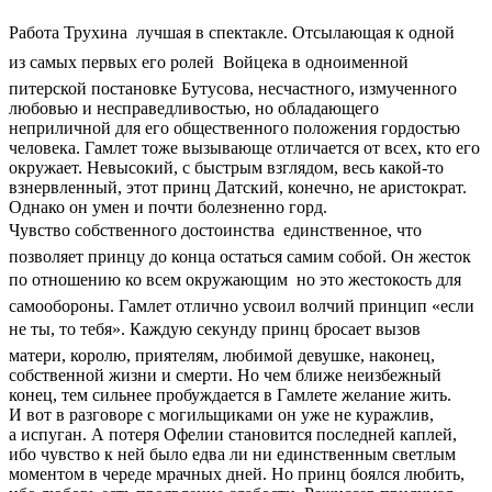
Работа Трухина  лучшая в спектакле. Отсылающая к одной
из самых первых его ролей  Войцека в одноименной
питерской постановке Бутусова, несчастного, измученного
любовью и несправедливостью, но обладающего
неприличной для его общественного положения гордостью
человека. Гамлет тоже вызывающе отличается от всех, кто его
окружает. Невысокий, с быстрым взглядом, весь какой-то
взнервленный, этот принц Датский, конечно, не аристократ.
Однако он умен и почти болезненно горд.
Чувство собственного достоинства  единственное, что
позволяет принцу до конца остаться самим собой. Он жесток
по отношению ко всем окружающим  но это жестокость для
самообороны. Гамлет отлично усвоил волчий принцип «если
не ты, то тебя». Каждую секунду принц бросает вызов 
матери, королю, приятелям, любимой девушке, наконец,
собственной жизни и смерти. Но чем ближе неизбежный
конец, тем сильнее пробуждается в Гамлете желание жить.
И вот в разговоре с могильщиками он уже не куражлив,
а испуган. А потеря Офелии становится последней каплей,
ибо чувство к ней было едва ли ни единственным светлым
моментом в череде мрачных дней. Но принц боялся любить,