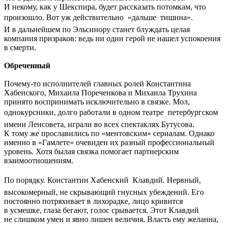
И некому, как у Шекспира, будет рассказать потомкам, что
произошло. Вот уж действительно  «дальше  тишина».
И в дальнейшем по Эльсинору станет блуждать целая
компания призраков: ведь ни один герой не нашел успокоения
в смерти.
Обреченный
Почему-то исполнителей главных ролей Константина
Хабенского, Михаила Пореченкова и Михаила Трухина
принято воспринимать исключительно в связке. Мол,
однокурсники, долго работали в одном театре  петербургском
имени Ленсовета, играли во всех спектаклях Бутусова.
К тому же прославились по «ментовским» сериалам. Однако
именно в «Гамлете» очевиден их разный профессиональный
уровень. Хотя былая связка помогает партнерским
взаимоотношениям.
По порядку. Константин Хабенский  Клавдий. Нервный,
высокомерный, не скрывающий гнусных убеждений. Его
постоянно потряхивает в лихорадке, лицо кривится
в усмешке, глаза бегают, голос срывается. Этот Клавдий
не слишком умен и явно лишен величия. Власть ему желанна,