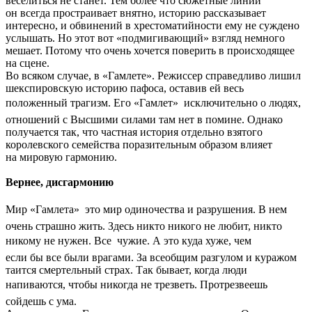
веселиться не станет. Тем более что сюжетные линии
он всегда простраивает внятно, историю рассказывает
интересно, и обвинений в хрестоматийности ему не суждено
услышать. Но этот вот «подмигивающий» взгляд немного
мешает. Потому что очень хочется поверить в происходящее
на сцене.
Во всяком случае, в «Гамлете». Режиссер справедливо лишил
шекспировскую историю пафоса, оставив ей весь
положенный трагизм. Его «Гамлет»  исключительно о людях,
отношений с Высшими силами там нет в помине. Однако
получается так, что частная история отдельно взятого
королевского семейства поразительным образом влияет
на мировую гармонию.
Вернее, дисгармонию
Мир «Гамлета»  это мир одиночества и разрушения. В нем
очень страшно жить. Здесь никто никого не любит, никто
никому не нужен. Все  чужие. А это куда хуже, чем
если бы все были врагами. За всеобщим разгулом и куражом
таится смертельный страх. Так бывает, когда люди
напиваются, чтобы никогда не трезветь. Протрезвеешь 
сойдешь с ума.