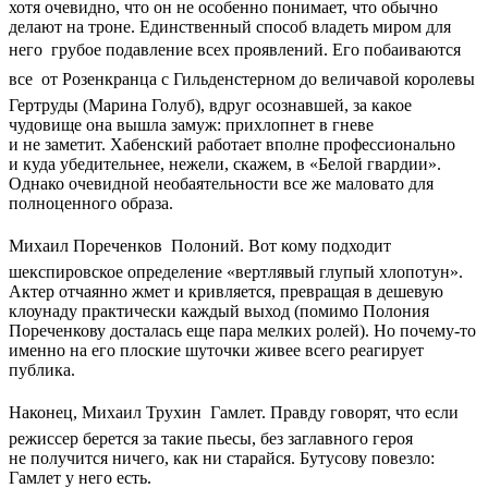
хотя очевидно, что он не особенно понимает, что обычно
делают на троне. Единственный способ владеть миром для
него  грубое подавление всех проявлений. Его побаиваются
все  от Розенкранца с Гильденстерном до величавой королевы
Гертруды (Марина Голуб), вдруг осознавшей, за какое
чудовище она вышла замуж: прихлопнет в гневе
и не заметит. Хабенский работает вполне профессионально
и куда убедительнее, нежели, скажем, в «Белой гвардии».
Однако очевидной необаятельности все же маловато для
полноценного образа.
Михаил Пореченков  Полоний. Вот кому подходит
шекспировское определение «вертлявый глупый хлопотун».
Актер отчаянно жмет и кривляется, превращая в дешевую
клоунаду практически каждый выход (помимо Полония
Пореченкову досталась еще пара мелких ролей). Но почему-то
именно на его плоские шуточки живее всего реагирует
публика.
Наконец, Михаил Трухин  Гамлет. Правду говорят, что если
режиссер берется за такие пьесы, без заглавного героя
не получится ничего, как ни старайся. Бутусову повезло:
Гамлет у него есть.