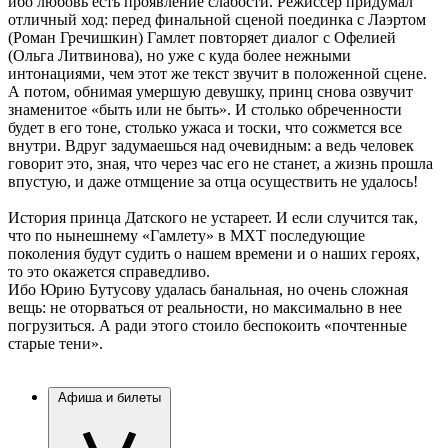
ибо любовь есть проявление слабости. Режиссер придумал
отличный ход: перед финальной сценой поединка с Лаэртом
(Роман Гречишкин) Гамлет повторяет диалог с Офелией
(Ольга Литвинова), но уже с куда более нежными
интонациями, чем этот же текст звучит в положенной сцене.
А потом, обнимая умершую девушку, принц снова озвучит
знаменитое «быть или не быть». И столько обреченности
будет в его тоне, столько ужаса и тоски, что сожмется все
внутри. Вдруг задумаешься над очевидным: а ведь человек
говорит это, зная, что через час его не станет, а жизнь прошла
впустую, и даже отмщение за отца осуществить не удалось!
История принца Датского не устареет. И если случится так,
что по нынешнему «Гамлету» в МХТ последующие
поколения будут судить о нашем времени и о наших героях,
то это окажется справедливо.
Ибо Юрию Бутусову удалась банальная, но очень сложная
вещь: не оторваться от реальности, но максимально в нее
погрузиться. А ради этого стоило беспокоить «почтенные
старые тени».
Афиша и билеты