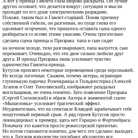
А вот у принца Гамлета глаза широко раскрыты. Он лучше
других осознает, что делается вокруг; ситуации и мысли
проходят по его душе электрическими разрядами.
Похоже, таким был и Гамлет-старший. Поняв причину
собственной гибели, он разгневан, но пуще гнева его
одолевает огорчение, что пришлось оставить сына одного
разбираться со всеми этими ужасами. Очень трогательно
сделана сцена принца и Призрака  папа и сын сидят
на ночном холоде, тихо разговаривают, папа жалуется, сын
переживает. Очевидно, что эти двое сильно любили друг
друга. И приход Призрака лишь усиливает чувство
одиночества Гамлета-принца.
Бутусов произвел некоторые перемещения среди персонажей.
Не всегда логичные. Скажем, почему актеры, играющие
глупенькую парочку Розенкранца и Гильденстерна (Алексей
Агапов и Олег Тополянский), изображают разудалых
могильщиков, не очень понятно. Зато появление Призрака
(Сергей Сосновский) в образе Актера в знаменитой сцене
«Мышеловка» усиливает трагический эффект.
Неудивительно, что на спектакле Клавдий зарабатывает себе
нешуточный нервный срыв. А ряд героев Бутусов просто
ликвидировал: к примеру, здесь нет Горацио и Фортинбраса.
Поначалу это кажется просто режиссерской прихотью.
Но потом становится понятно, для чего это сделано: выходит,
что в Датском королевстве погибают абсолютно все.