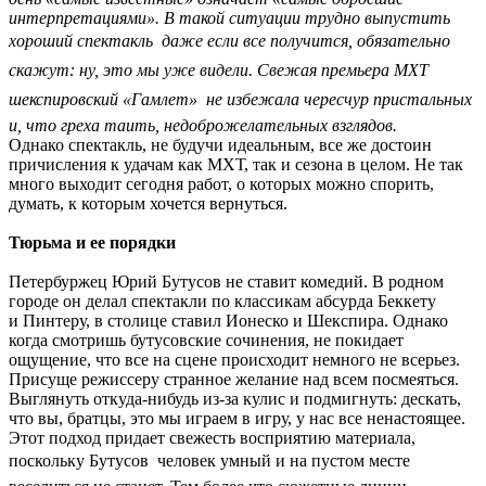
интерпретациями». В такой ситуации трудно выпустить
хороший спектакль  даже если все получится, обязательно
скажут: ну, это мы уже видели. Свежая премьера МХТ 
шекспировский «Гамлет»  не избежала чересчур пристальных
и, что греха таить, недоброжелательных взглядов.
Однако спектакль, не будучи идеальным, все же достоин
причисления к удачам как МХТ, так и сезона в целом. Не так
много выходит сегодня работ, о которых можно спорить,
думать, к которым хочется вернуться.
Тюрьма и ее порядки
Петербуржец Юрий Бутусов не ставит комедий. В родном
городе он делал спектакли по классикам абсурда Беккету
и Пинтеру, в столице ставил Ионеско и Шекспира. Однако
когда смотришь бутусовские сочинения, не покидает
ощущение, что все на сцене происходит немного не всерьез.
Присуще режиссеру странное желание над всем посмеяться.
Выглянуть откуда-нибудь из-за кулис и подмигнуть: дескать,
что вы, братцы, это мы играем в игру, у нас все ненастоящее.
Этот подход придает свежесть восприятию материала,
поскольку Бутусов  человек умный и на пустом месте