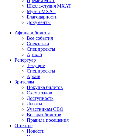
Премия МХТ
Школа-студия МХАТ
Музей МХАТ
Благодарности
Документы
Афиша и билеты
Все события
Спектакли
Спецпроекты
Артхаб
Репертуар
Текущие
Спецпроекты
Архив
Зрителям
Покупка билетов
Схема залов
Доступность
Льготы
Участникам СВО
Возврат билетов
Правила посещения
О театре
Новости