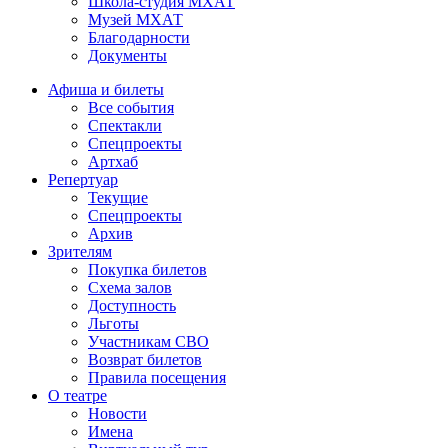
Школа-студия МХАТ
Музей МХАТ
Благодарности
Документы
Афиша и билеты
Все события
Спектакли
Спецпроекты
Артхаб
Репертуар
Текущие
Спецпроекты
Архив
Зрителям
Покупка билетов
Схема залов
Доступность
Льготы
Участникам СВО
Возврат билетов
Правила посещения
О театре
Новости
Имена