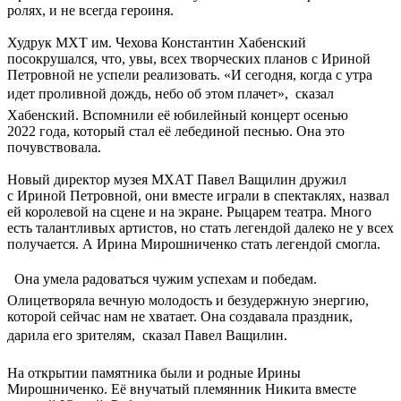
ролях, и не всегда героиня.
Худрук МХТ им. Чехова Константин Хабенский
посокрушался, что, увы, всех творческих планов с Ириной
Петровной не успели реализовать. «И сегодня, когда с утра
идет проливной дождь, небо об этом плачет»,  сказал
Хабенский. Вспомнили её юбилейный концерт осенью
2022 года, который стал её лебединой песнью. Она это
почувствовала.
Новый директор музея МХАТ Павел Ващилин дружил
с Ириной Петровной, они вместе играли в спектаклях, назвал
ей королевой на сцене и на экране. Рыцарем театра. Много
есть талантливых артистов, но стать легендой далеко не у всех
получается. А Ирина Мирошниченко стать легендой смогла.
 Она умела радоваться чужим успехам и победам.
Олицетворяла вечную молодость и безудержную энергию,
которой сейчас нам не хватает. Она создавала праздник,
дарила его зрителям,  сказал Павел Ващилин.
На открытии памятника были и родные Ирины
Мирошниченко. Её внучатый племянник Никита вместе