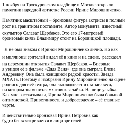
1 ноября на Троекуровском кладбище в Москве открыли
памятник народной артистке России Ирине Мирошниченко.
Памятник масштабный – бронзовая фигура актрисы в полный
рост на гранитном постаменте. Автор монумента  известный
скульптор Салават Щербаков. Это его 17-метровый
бронзовый князь Владимиру стоит на Боровицкой площади.
 Я не был знаком с Ириной Мирошниченко лично. Но как
и миллионы зрителей видел её в кино и на сцене,  рассказал
на церемонии открытия Салават Щербаков. – Впервые
я увидел её в фильме «Дядя Ваня», где она сыграла Елена
Андреевну. Она была женщиной редкой красоты. Звезда
МХАТа. Поэтому я изобразил Ирину Мирошниченко на сцене
родного для неё театра, она выглядывает из-за занавеса,
на котором знаменитая мхатовская чайка. На лице улыбка.
Как мне рассказывали, Ирина Мирошниченко была большой
оптимисткой. Приветливость и добросердечие – её главные
черты.
И действительно бронзовая Ирина Петровна как
будто бы всматривается в лица зрителей.