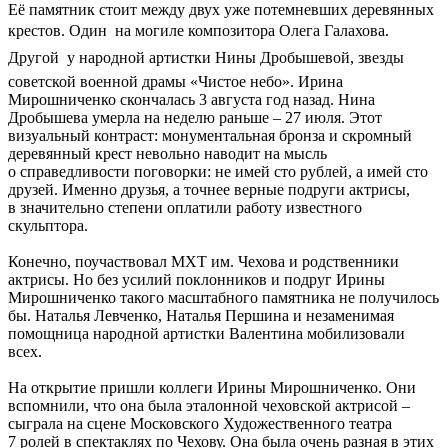
Её памятник стоит между двух уже потемневших деревянных
крестов. Один  на могиле композитора Олега Галахова.
Другой  у народной артистки Нины Дробышевой, звезды
советской военной драмы «Чистое небо». Ирина
Мирошниченко скончалась 3 августа год назад. Нина
Дробышева умерла на неделю раньше – 27 июля. Этот
визуальный контраст: монументальная бронза и скромный
деревянный крест невольно наводит на мысль
о справедливости поговорки: не имей сто рублей, а имей сто
друзей. Именно друзья, а точнее верные подруги актрисы,
в значительно степени оплатили работу известного
скульптора.
Конечно, поучаствовал МХТ им. Чехова и родственники
актрисы. Но без усилий поклонников и подруг Ирины
Мирошниченко такого масштабного памятника не получилось
бы. Наталья Левченко, Наталья Першина и незаменимая
помощница народной артистки Валентина мобилизовали
всех.
На открытие пришли коллеги Ирины Мирошниченко. Они
вспомнили, что она была эталонной чеховской актрисой –
сыграла на сцене Московского Художественного театра
7 ролей в спектаклях по Чехову. Она была очень разная в этих