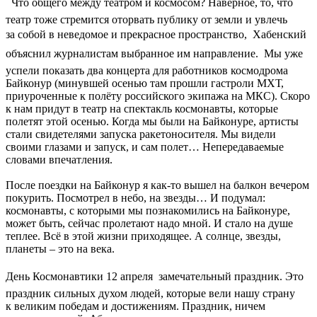
 Что общего между театром и космосом? Наверное, то, что
театр тоже стремится оторвать публику от земли и увлечь
за собой в неведомое и прекрасное пространство,  Хабенский
объяснил журналистам выбранное им направление.  Мы уже
успели показать два концерта для работников космодрома
Байконур (минувшей осенью там прошли гастроли МХТ,
приуроченные к полёту российского экипажа на МКС). Скоро
к нам придут в театр на спектакль космонавты, которые
полетят этой осенью. Когда мы были на Байконуре, артисты
стали свидетелями запуска ракетоносителя. Мы видели
своими глазами и запуск, и сам полет… Непередаваемые
словами впечатления.
После поездки на Байконур я как-то вышел на балкон вечером
покурить. Посмотрел в небо, на звезды… И подумал:
космонавты, с которыми мы познакомились на Байконуре,
может быть, сейчас пролетают надо мной. И стало на душе
теплее. Всё в этой жизни приходящее. А солнце, звезды,
планеты – это на века.
День Космонавтики 12 апреля  замечательный праздник. Это
праздник сильных духом людей, которые вели нашу страну
к великим победам и достижениям. Праздник, ничем