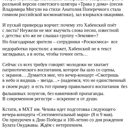
ролльной версии советского шлягера «Трава у дома» (песня
Владимира Мигули на стихи Анатолия Поперечного стала
гимном российской космонавтики), зал взорвался овациями.
И пускай привереда ворчит: почему это Хабенский поёт
с листа? Неужели не мог выучить слова песни, известной
с детства: кто же не слышал группу «Земляне»?
Но благодарные зрители – сотрудники «Роскосмоса»  все
недоработки простили: а может, Хабенский не в текст
заглядывал, а в ноты, чтобы точнее петь…
Сейчас со всех трибун говорят: молодежи не хватает
патриотического воспитания, которое бы шло со сцены,
с экранов… Думается мне, что вечер-концерт «Смотришь
в небо и видишь – звезда…» (надеемся, что не единственный
в своем роде)  и есть тот пример правильного воспитания  без
фальшивых лозунгов, без навязчивой пропаганды.
В современном регистре – искренне и от души.
Кстати, в МХТ им. Чехова идет подготовка следующего
вечера-концерта «Сентиментальный марш» (8 и 9 мая).
Он приурочен к Дню Победы и 100-летию со дня рождения
Булата Окуджавы. Ждём с нетерпением.