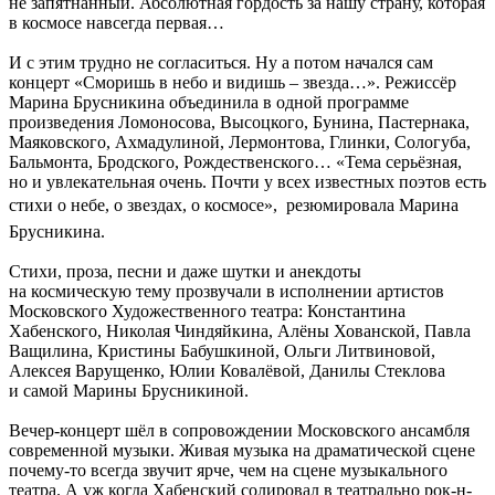
не запятнанный. Абсолютная гордость за нашу страну, которая
в космосе навсегда первая…
И с этим трудно не согласиться. Ну а потом начался сам
концерт «Сморишь в небо и видишь – звезда…». Режиссёр
Марина Брусникина объединила в одной программе
произведения Ломоносова, Высоцкого, Бунина, Пастернака,
Маяковского, Ахмадулиной, Лермонтова, Глинки, Сологуба,
Бальмонта, Бродского, Рождественского… «Тема серьёзная,
но и увлекательная очень. Почти у всех известных поэтов есть
стихи о небе, о звездах, о космосе»,  резюмировала Марина
Брусникина.
Стихи, проза, песни и даже шутки и анекдоты
на космическую тему прозвучали в исполнении артистов
Московского Художественного театра: Константина
Хабенского, Николая Чиндяйкина, Алёны Хованской, Павла
Ващилина, Кристины Бабушкиной, Ольги Литвиновой,
Алексея Варущенко, Юлии Ковалёвой, Данилы Стеклова
и самой Марины Брусникиной.
Вечер-концерт шёл в сопровождении Московского ансамбля
современной музыки. Живая музыка на драматической сцене
почему-то всегда звучит ярче, чем на сцене музыкального
театра. А уж когда Хабенский солировал в театрально рок-н-