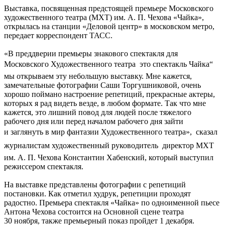
Выставка, посвященная предстоящей премьере Московского
художественного театра (МХТ) им. А. П. Чехова «Чайка»,
открылась на станции «Деловой центр» в московском метро,
передает корреспондент ТАСС.
«В преддверии премьеры знакового спектакля для
Московского Художественного театра  это спектакль Чайка“ 
мы открываем эту небольшую выставку. Мне кажется,
замечательные фотографии Саши Торгушниковой, очень
хорошо поймано настроение репетиций, прекрасные актеры,
которых я рад видеть везде, в любом формате. Так что мне
кажется, это лишний повод для людей после тяжелого
рабочего дня или перед началом рабочего дня зайти
и заглянуть в мир фантазии Художественного театра»,  сказал
журналистам художественный руководитель  директор МХТ
им. А. П. Чехова Константин Хабенский, который выступил
режиссером спектакля.
На выставке представлены фотографии с репетиций
постановки. Как отметил худрук, репетиции проходят
радостно. Премьера спектакля «Чайка» по одноименной пьесе
Антона Чехова состоится на Основной сцене театра
30 ноября, также премьерный показ пройдет 1 декабря.