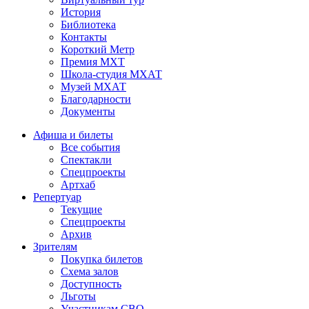
История
Библиотека
Контакты
Короткий Метр
Премия МХТ
Школа-студия МХАТ
Музей МХАТ
Благодарности
Документы
Афиша и билеты
Все события
Спектакли
Спецпроекты
Артхаб
Репертуар
Текущие
Спецпроекты
Архив
Зрителям
Покупка билетов
Схема залов
Доступность
Льготы
Участникам СВО