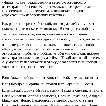
«Чайка» станет режиссерским дебютом Хабенского
на театральной сцене. Жанр спектакля в театре определили
как комедию о юношеском максимализме и других
«прекрасных» человеческих качествах.
Как ранее говорил Хабенский, для создателей спектакля
главные герои в пьесе  женщины. «В центре  их любовь,
самоотверженность, тепло, внимание по отношению
к мужчинам»,  отметил худрук. Он сообщил, что будет вести
на сцене рассказ «про нормальный человеческий эгоизм».
«Каждый человек хочет, чтобы к нему внимательно
относились, чтобы его любили, чтобы его слушали, причем
не завтра или послезавтра, а сейчас. Такой обычный эгоизм.
А у молодых персонажей к этому добавляется юношеский
максимализм»,  сказал режиссер.
Роль Аркадиной исполнит Кристина Бабушкина, Треплева 
Илья Козырев, Сорина  Анатолий Кот, Заречной  Софья
Шидловская, Дорна  Игорь Верник. Также в спектакле заняты
Вано Миранян, Алена Хованская, Полина Романова, Андрей
Максимов, Денис Парамонов. За сценографию отвечает
Николай Симонов, костюмы  Мария Данилова, свет  Иван