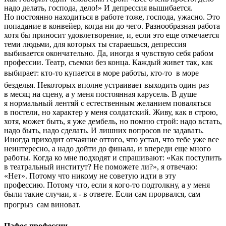
надо делать, господа, дело!» И депрессия вышибается.
Но постоянно находиться в работе тоже, господа, ужасно. Это
попадание в конвейер, когда ни до чего. Разнообразная работа
хотя бы приносит удовлетворение, и, если это еще отмечается
теми людьми, для которых ты стараешься, депрессия
выбивается окончательно. Да, иногда я чувствую себя рабом
профессии. Театр, съемки без конца. Каждый живет так, как
выбирает: кто-то купается в море работы, кто-то  в море
безделья. Некоторых вполне устраивает выходить один раз
в месяц на сцену, а у меня постоянная карусель. В душе
я нормальный лентяй с естественным желанием поваляться
в постели, но характер у меня солдатский. Живу, как в строю,
хотя, может быть, я уже дембель, но помню строй: надо встать,
надо быть, надо сделать. И лишних вопросов не задавать.
Иногда приходит отчаяние оттого, что устал, что тебе уже все
неинтересно, а надо дойти до финала, и впереди еще много
работы. Когда ко мне подходят и спрашивают: «Как поступить
в театральный институт? Не поможете ли?», я отвечаю:
«Нет». Потому что никому не советую идти в эту
профессию. Потому что, если я кого-то подтолкну, а у меня
были такие случаи, я - в ответе. Если сам прорвался, сам
прогрыз  сам виноват.
Пафос профессии