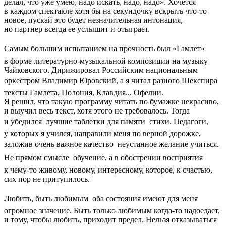
делал, что уже умею, надо искать, надо, надо». Хочется
в каждом спектакле хотя бы на секундочку вскрыть что-то
новое, пускай это будет незначительная интонация,
но партнер всегда ее услышит и отыграет.
Самым большим испытанием на прочность был «Гамлет» 
в форме литературно-музыкальной композиции на музыку
Чайковского. Дирижировал Российским национальным
оркестром Владимир Юровский, а я читал разного Шекспира 
тексты Гамлета, Полония, Клавдия... Офелии.
Я решил, что такую программу читать по бумажке некрасиво,
и выучил весь текст, хотя этого не требовалось. Тогда
и убедился  лучшие таблетки для памяти  стихи. Педагоги,
у которых я учился, направили меня по верной дорожке,
заложив очень важное качество  неустанное желание учиться.
Не прямом смысле  обучение, а в обострении восприятия
к чему-то живому, новому, интересному, которое, к счастью,
сих пор не притупилось.
Любить, быть любимым  оба состояния имеют для меня
огромное значение. Быть только любимым когда-то надоедает,
и тому, чтобы любить, приходит предел. Нельзя отказываться