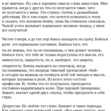
я не замечаю. Но сам в хорошем смысле слова завистлив. Мне
нравится, когда у других что-то получается такое, чего
не получается у меня. Это стимул, толчок к дальнейшим
действиям. Не в том плане, что хочется позвонить в театр
и сказать, что заложена бомба, лишь бы отменили спектакль.
Чужой успех вызывает нормальное желание: вперед, у меня
все получится!
Честно говоря, я до сих пор боюсь выходить на сцену. Бояться
роли  это нормальное состояние. Бояться того, что
ты не знаешь, что ты не понимаешь, о чем думает человек,
бояться того, что тебе не только недоступны его мысли, его
замкнутость, закрытость, но и, наоборот,  его широта,
открытость. Боязнь выходить на спектакль, когда
ты понимаешь, что впереди тяжелый трехчасовой «бой»
и сегодня ты можешь не потянуть всей той эмоции и мысли,
которые заложены в роли. Из всего этого состоит
профессия. И, чтобы что-то получалось, приходится
постоянно вырабатывать волю. При хорошей тренировке,
бывает, хватает одной-двух секунд, чтобы преодолеть в себе
страх.
Депрессия. Не люблю это слово. Бывают и такие периоды.
Как говорил один чеховский герой: «Все очень просто: дело