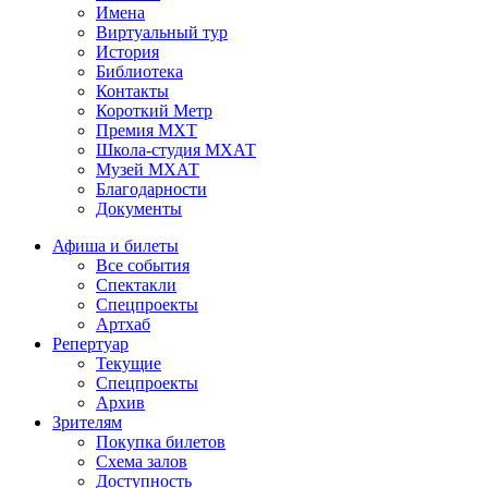
Имена
Виртуальный тур
История
Библиотека
Контакты
Короткий Метр
Премия МХТ
Школа-студия МХАТ
Музей МХАТ
Благодарности
Документы
Афиша и билеты
Все события
Спектакли
Спецпроекты
Артхаб
Репертуар
Текущие
Спецпроекты
Архив
Зрителям
Покупка билетов
Схема залов
Доступность