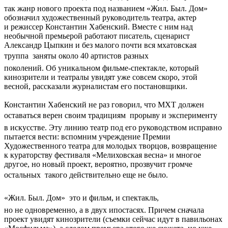
так жанр нового проекта под названием «Жил. Был. Дом»
обозначил художественный руководитель театра, актер
и режиссер Константин Хабенский. Вместе с ним над
необычной премьерой работают писатель, сценарист
Александр Цыпкин и без малого почти вся мхатовская
труппа  заняты около 40 артистов разных
поколений. Об уникальном фильме-спектакле, который
кинозрители и театралы увидят уже совсем скоро, этой
весной, рассказали журналистам его постановщики.
Константин Хабенский не раз говорил, что МХТ должен
оставаться верен своим традициям  прорыву и эксперименту
в искусстве. Эту линию театр под его руководством исправно
пытается вести: вспомним учреждение Премии
Художественного театра для молодых творцов, возвращение
к кураторству фестиваля «Мелиховская весна» и многое
другое, но новый проект, вероятно, прозвучит громче
остальных  такого действительно еще не было.
«Жил. Был. Дом»  это и фильм, и спектакль,
но не одновременно, а в двух ипостасях. Причем сначала
проект увидят кинозрители (съемки сейчас идут в павильонах