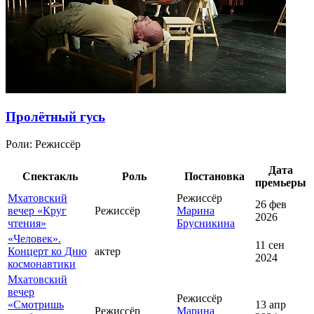
Пролётный гусь
Роли:
Режиссёр
Дата
Спектакль
Роль
Постановка
премьеры
Мхатовский
Режиссёр
26 фев
вечер «Круг
Режиссёр
Марина
2026
чтения»
Брусникина
«Человек».
11 сен
Концерт ко Дню
актер
2024
космонавтики
Мхатовский
вечер
Режиссёр
«Смотришь
13 апр
Режиссёр
Марина