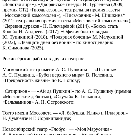
«Золотая лира»), «Дворянское гнездо» И. Тургенева (2009;
премия СТД «Гвоздь сезона», театральная премия газеты
«Московский комсомолец»), «Письмовник» М. Шишкина*
(2011; театральная премия газеты «Московский комсомолец»),
«Деревня дураков» Н. Ключарёвой (2014), «Боюсь стать
Колей» И. Андреева (2017), «Офелия боится воды»
Ю. Тупикиной (2018), «Полярная болезнь» М. Малухиной
(2022), «Двадцать дней без войны» по киносценарию
К. Симонова (2025).
Режиссёрские работы в других театрах:
Московский театр имени А. С. Пушкина — «Цыганы»
А. С. Пушкина, «Бубен верхнего мира» В. Пелевина,
«Прекрасность жизни» по Е. Попову;
«Сатирикон» — «Ай да Пушкин!» по А. С. Пушкину (премия
«Московские дебюты»), «Случай» К. Гольдони,
«Бальзаминов» А. Н. Островского;
Театр имени Моссовета — «Я, бабушка, Илико и Илларион»
Н. Думбадзе и Г. Лордкипанидзе;
Новосибирский театр «Глобус» — «Моя Марусечка»
А. Васильевой (театральная премия г. Новосибирска