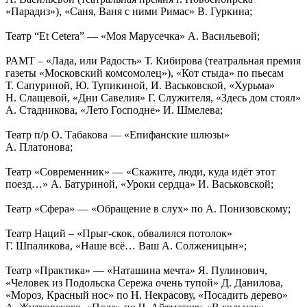
«Парадиз»), «Саня, Ваня с ними Римас» В. Гуркина;
Театр “Et Cetera” — «Моя Марусечка» А. Васильевой;
РАМТ – «Лада, или Радость» Т. Кибирова (театральная премия
газеты «Московский комсомолец»), «Кот стыда» по пьесам
Т. Сапуриной, Ю. Тупикиной, И. Васьковской, «Хурьма»
Н. Слащевой, «Дни Савелия» Г. Служителя, «Здесь дом стоял»
А. Стадникова, «Лето Господне» И. Шмелева;
Театр п/р О. Табакова — «Епифанские шлюзы»
А. Платонова;
Театр «Современник» — «Скажите, люди, куда идёт этот
поезд…» А. Батуриной, «Уроки сердца» И. Васьковской;
Театр «Сфера» — «Обращение в слух» по А. Понизовскому;
Театр Наций – «Прыг-скок, обвалился потолок»
Г. Шпаликова, «Наше всё… Ваш А. Солженицын»;
Театр «Практика» — «Наташина мечта» Я. Пулинович,
«Человек из Подольска Сережа очень тупой» Д. Данилова,
«Мороз, Красный нос» по Н. Некрасову, «Посадить дерево»