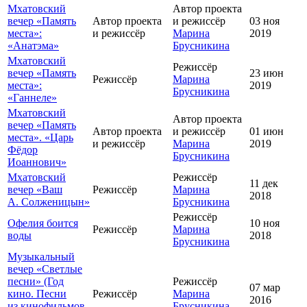
Мхатовский
Автор проекта
вечер «Память
Автор проекта
и режиссёр
03 ноя
места»:
и режиссёр
Марина
2019
«Анатэма»
Брусникина
Мхатовский
Режиссёр
вечер «Память
23 июн
Режиссёр
Марина
места»:
2019
Брусникина
«Ганнеле»
Мхатовский
Автор проекта
вечер «Память
Автор проекта
и режиссёр
01 июн
места». «Царь
и режиссёр
Марина
2019
Фёдор
Брусникина
Иоаннович»
Мхатовский
Режиссёр
11 дек
вечер «Ваш
Режиссёр
Марина
2018
А. Солженицын»
Брусникина
Режиссёр
Офелия боится
10 ноя
Режиссёр
Марина
воды
2018
Брусникина
Музыкальный
вечер «Светлые
песни» (Год
Режиссёр
07 мар
кино. Песни
Режиссёр
Марина
2016
из кинофильмов
Брусникина