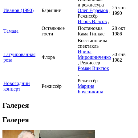
и режиссура
25 янв
Иванов (1990)
Барышни
Олег Ефремов
,
1990
Режиссёр
Игорь Власов
,
Остальные
Постановка
28 окт
Тамада
гости
Кама Гинкас
1986
Восстановила
спектакль
Ирина
Татуированная
30 янв
Флора
Мирошниченко
роза
1982
, Режиссер
Роман Виктюк
,
Режиссёр
Новогодний
Режиссёр
Марина
концерт
Брусникина
Галерея
Галерея