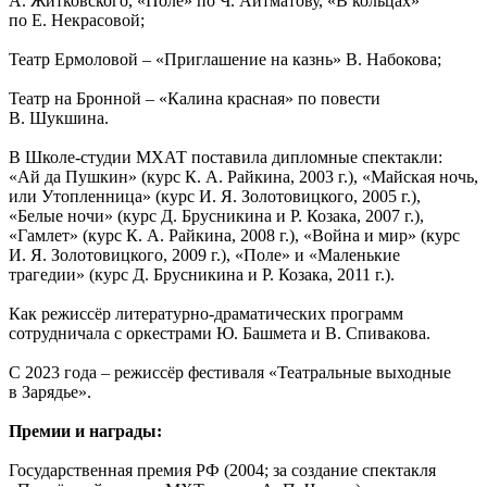
А. Житковского, «Поле» по Ч. Айтматову, «В кольцах»
по Е. Некрасовой;
Театр Ермоловой – «Приглашение на казнь» В. Набокова;
Театр на Бронной – «Калина красная» по повести
В. Шукшина.
В Школе-студии МХАТ поставила дипломные спектакли:
«Ай да Пушкин» (курс К. А. Райкина, 2003 г.), «Майская ночь,
или Утопленница» (курс И. Я. Золотовицкого, 2005 г.),
«Белые ночи» (курс Д. Брусникина и Р. Козака, 2007 г.),
«Гамлет» (курс К. А. Райкина, 2008 г.), «Война и мир» (курс
И. Я. Золотовицкого, 2009 г.), «Поле» и «Маленькие
трагедии» (курс Д. Брусникина и Р. Козака, 2011 г.).
Как режиссёр литературно-драматических программ
сотрудничала с оркестрами Ю. Башмета и В. Спивакова.
С 2023 года – режиссёр фестиваля «Театральные выходные
в Зарядье».
Премии и награды:
Государственная премия РФ (2004; за создание спектакля