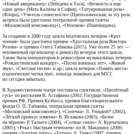
«Новый американец» (Лебедева и Тася), «Вечность и еще
один день» (Мать Калины и София), «Татуированная роза»
(Флора), «Учитель словесности» (Преполовенская; за эту роль
актриса была удостоена театральной премии газеты
«Московский комсомолец»), «Обломов» (Пшеницына).
За создание в 2000 году цикла мхатовских вечеров «Круг
чтения» была удостоена премии «Хрустальная роза Виктора
Розова» и премии Олега Табакова (2015). Уже более 25 лет —
неизменный организатор и режиссёр вечеров этого цикла.
Также была инициатором и режиссёром музыкальных вечеров
«Рождественский концерт», «Песни военных лет», «Живой
звук», «Светлые песни» и др.; цикла вечеров «Память места»
(сценические читки пьес, некогда знаковых для МХТ,
но сегодня забытых).
В Художественном театре поставила спектакли: «Пролётный
гусь» по рассказам В. Астафьева (2002; Государственная
премия РФ, Премия Кузбасса, премия благотворительного
фонда О. П. Табакова, театральная премия газеты
«Московский комсомолец»), «Сонечка» Л. Улицкой* (2002),
«Лёгкий привкус измены» В. Исхакова (2003), «Белое
на чёрном» Р. Гальего (2004), «Солнце сияло» А. Курчаткина
(2005), «Река с быстрым течением» по В. Маканину (2006;
премия «Золотая лира»), «Тутиш» А. Торка (2007; премия