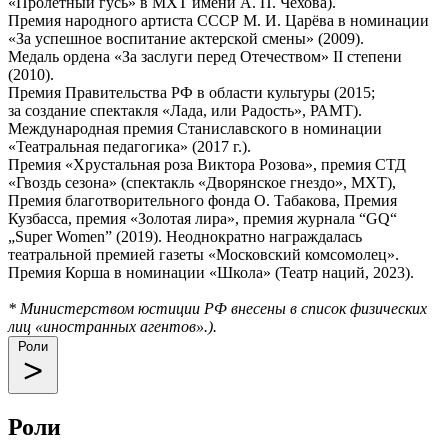
«Пролётный гусь» в МХТ имени А. П. Чехова).
Премия народного артиста СССР М. И. Царёва в номинации
«За успешное воспитание актерской смены» (2009).
Медаль ордена «За заслуги перед Отечеством» II степени
(2010).
Премия Правительства РФ в области культуры (2015;
за создание спектакля «Лада, или Радость», РАМТ).
Международная премия Станиславского в номинации
«Театральная педагогика» (2017 г.).
Премия «Хрустальная роза Виктора Розова», премия СТД
«Гвоздь сезона» (спектакль «Дворянское гнездо», МХТ),
Премия благотворительного фонда О. Табакова, Премия
Кузбасса, премия «Золотая лира», премия журнала “GQ“
„Super Women” (2019). Неоднократно награждалась
театральной премией газеты «Московский комсомолец».
Премия Корша в номинации «Школа» (Театр наций, 2023).
* Министерством юстиции РФ внесены в список физических
лиц «иностранных агентов».).
Роли
Роли