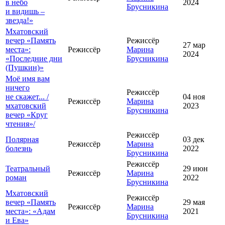
в небо
2024
Брусникина
и видишь –
звезда!»
Мхатовский
вечер «Память
Режиссёр
27 мар
места»:
Режиссёр
Марина
2024
«Последние дни
Брусникина
(Пушкин)»
Моё имя вам
ничего
Режиссёр
не скажет... /
04 ноя
Режиссёр
Марина
мхатовский
2023
Брусникина
вечер «Круг
чтения»/
Режиссёр
Полярная
03 дек
Режиссёр
Марина
болезнь
2022
Брусникина
Режиссёр
Театральный
29 июн
Режиссёр
Марина
роман
2022
Брусникина
Мхатовский
Режиссёр
вечер «Память
29 мая
Режиссёр
Марина
места»: «Адам
2021
Брусникина
и Ева»