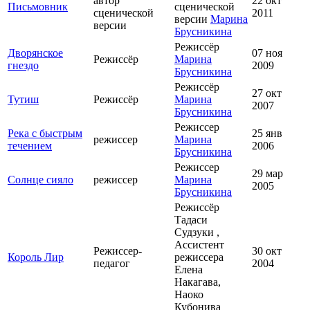
автор
22 окт
Письмовник
сценической
сценической
2011
версии
Марина
версии
Брусникина
Режиссёр
Дворянское
07 ноя
Режиссёр
Марина
гнездо
2009
Брусникина
Режиссёр
27 окт
Тутиш
Режиссёр
Марина
2007
Брусникина
Режиссер
Река с быстрым
25 янв
режиссер
Марина
течением
2006
Брусникина
Режиссер
29 мар
Солнце сияло
режиссер
Марина
2005
Брусникина
Режиссёр
Тадаси
Судзуки ,
Ассистент
Режиссер-
30 окт
Король Лир
режиссера
педагог
2004
Елена
Накагава,
Наоко
Кубонива