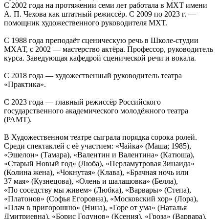
С 2002 года на протяжении семи лет работала в МХТ имени
А. П. Чехова как штатный режиссёр. С 2009 по 2023 г. —
помощник художественного руководителя МХТ.
С 1988 года преподаёт сценическую речь в Школе-студии
МХАТ, с 2002 — мастерство актёра. Профессор, руководитель
курса. Заведующая кафедрой сценической речи и вокала.
С 2018 года — художественный руководитель театра
«Практика».
C 2023 года — главный режиссёр Российского
государственного академического молодёжного театра
(РАМТ).
В Художественном театре сыграла порядка сорока ролей.
Среди спектаклей с её участием: «Чайка» (Маша; 1985),
«Эшелон» (Тамара), «Валентин и Валентина» (Катюша),
«Старый Новый год» (Люба), «Перламутровая Зинаида»
(Колина жена), «Чокнутая» (Клава), «Брачная ночь или
37 мая» (Кузнецова), «Олень и шалашовка» (Белла),
«По соседству мы живем» (Любка), «Варвары» (Степа),
«Платонов» (Софья Егоровна), «Московский хор» (Лора),
«Плач в пригорошню» (Нина), «Горе от ума» (Наталья
Дмитриевна), «Борис Годунов» (Ксения), «Гроза» (Варвара),