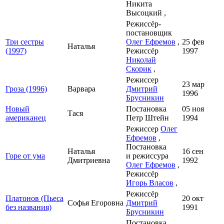
Никита
Высоцкий ,
Режиссёр-
постановщик
Три сестры
Олег Ефремов
,
25 фев
Наталья
(1997)
Режиссёр
1997
Николай
Скорик
,
Режиссер
23 мар
Гроза (1996)
Варвара
Дмитрий
1996
Брусникин
Новый
Постановка
05 ноя
Тася
американец
Петр Штейн
1994
Режиссер
Олег
Ефремов
,
Постановка
Наталья
16 сен
Горе от ума
и режиссура
Дмитриевна
1992
Олег Ефремов
,
Режиссёр
Игорь Власов
,
Режиссёр
Платонов (Пьеса
20 окт
Софья Егоровна
Дмитрий
без названия)
1991
Брусникин
Постановка