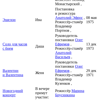
Монастырский ,
Постановка
и режиссура
Анатолий Эфрос
,
08 мая
Эшелон
Ива
Режиссёр-стажёр
1975
Владимир
Портнов ,
Руководитель
постановки
Олег
Соло для часов
Ефремов
,
13 дек
Даша
с боем
Режиссёр-стажёр
1973
Анатолий
Васильев
,
Руководитель
постановки
Олег
Валентин
Ефремов
,
29 дек
Женя
и Валентина
Режиссёр-стажёр
1971
Владимир
Кузенков ,
В вечере
Новогодний
Режиссёр
Марина
примут
концерт
Брусникина
участие: