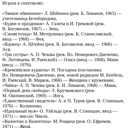
Играла в спектаклях:
«Тяжкое обвинение» Л. Шейнина (реж. Б. Ливанов, 1965) —
учительница Белобородова,
«Будни и праздники» А. Галича и И. Грековой (реж.
В. Богомолов, 1967) — Зина,
«Синяя птица» М. Метерлинка (реж. К. Станиславский,
ввод — 1968) — Фея,
«Вдовец» А. Штейна (реж. В. Богомолов, ввод — 1968) —
Ася,
«Три сестры» А. П. Чехова (реж. Вл. Немирович-Данченко,
Н. Литовцева, И. Раевский) — Ольга (ввод — 1968), Маша
(ввод — 1976);
«Кремлёвские куранты» Н. Погодина (постановка
Вл. Немировича-Данченко, реж. новой редакции М. Кнебель,
И. Раевский, В. Марков, 1968) — Женщина с кружевами,
«Чайка» А. П. Чехова (реж. Б. Н. Ливанов, 1968) — Маша,
«Первый день свободы» Л. Кручковского (реж.
М. Окопинский, 1969) — Инга,
«Единственный свидетель» А. и П. Туров (реж. В. Станицын,
1970) — Колиненко,
«Идеальный муж» О. Уайльда (реж. В. Станицын, ввод —
1971) — миссис Чивли,
«Валентин и Валентина» М. Рощина (реж. О. Ефремов,
1971) — Женя,