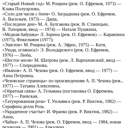
«Старый Новый год» М. Рощина (реж. О. Ефремов, 1973) —
Клава Полуорлова,
«Соло для часов с боем» О. Заградника (реж. О. Ефремов,
А. Васильев, 1973) — Даша,
«Последние дни» М. А. Булгакова (реж. В. Станицын,
В. Топорков, ввод — 1974) — Натали Пушкина,
«Медная бабушка» Л. Зорина (реж. О. Ефремов) — Карамзина
(1975), Фикельмон (1977);
«Эшелон» М. Рощина (реж. А. Эфрос, 1975) — Катя,
«Уходя, оглянись!» Э. Володарского (реж. О. Ефремов,
1976) — Люба,
«Шестое июля» М. Шатрова (реж. Л. Варпаховский, ввод —
1977) — Спиридонова,
«Иванов» А. П. Чехова (реж. О. Ефремов, ввод — 1977) —
Анна Петровна,
«Чеховские страницы» по произведениям А. П. Чехова (реж.,
1977) — Татьяна Алексеевна,
«Обратная связь» А. Гельмана (постановка О. Ефремова,
1977) — Раевская,
«Татуированная роза» Т. Уильямса (реж. Р. Виктюк, 1982) —
Серафина делла Роза,
«Украденное счастье» И. Франко (реж. Р. Виктюк, 1982) —
Анна,
«Чайка» А. П. Чехова (реж. О. Ефремов, ввод — 1984, новая
редакция — 2001) — Аркадина,