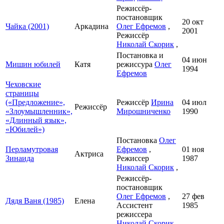
Режиссёр-
постановщик
20 окт
Чайка (2001)
Аркадина
Олег Ефремов
,
2001
Режиссёр
Николай Скорик
,
Постановка и
04 июн
Мишин юбилей
Катя
режиссура
Олег
1994
Ефремов
Чеховские
страницы
(«Предложение»,
Режиссёр
Ирина
04 июл
Режиссёр
«Злоумышленник»,
Мирошниченко
1990
«Длинный язык»,
«Юбилей»)
Постановка
Олег
Перламутровая
Ефремов
,
01 ноя
Актриса
Зинаида
Режиссер
1987
Николай Скорик
,
Режиссёр-
постановщик
Олег Ефремов
,
27 фев
Дядя Ваня (1985)
Елена
Ассистент
1985
режиссера
Николай Скорик
,