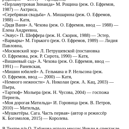
«Перламутровая Зинаида» М. Рощина (реж. О. Ефремов,
1987) — Актриса,
«Серебряная свадьба» А. Мишарина (реж. О. Ефремов,
1988) — Катя,
«Дядя Ваня» А. Чехова (реж. О. Ефремов, ввод — 1988) —
Елена Андреевна,
«Эквус» П. Шеффера (реж. Н. Скорик, 1988) — Эстер,
«Варвары» М. Горького (реж. О. Ефремов, 1989) — Лидия
Павловна,
«Московский хор» Л. Петрушевской (постановка
О. Ефремова, реж. Р. Сирота, 1990) — Катя,
«Вишневый сад» А. Чехова (реж. О. Ефремов, ввод —
1991) — Раневская,
«Мишин юбилей» А. Гельмана и Р. Нельсона (реж.
О. Ефремов, ввод — 2000) — Катя,
«Немного нежности» А. Николаи (реж. А. Кац, 2003) —
Пьера,
«Тартюф» Мольера (реж. Н. Чусова, 2004) — госпожа
Пернель,
«Моя дорогая Матильда» И. Горовица (реж. В. Петров,
2010) — Матильда,
«Мушкетёры. Сага. Часть первая» (автор и режиссёр
К. Богомолов, 2015) — Королева.
В Театре п/р О. Табакова играла миссис Чивли в спектакле