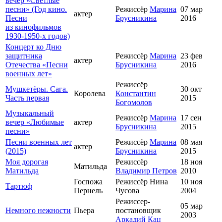
вечер «Светлые
песни» (Год кино.
Режиссёр
Марина
07 мар
актер
Песни
Брусникина
2016
из кинофильмов
1930-1950-х годов)
Концерт ко Дню
защитника
Режиссёр
Марина
23 фев
актер
Отечества «Песни
Брусникина
2016
военных лет»
Режиссёр
Мушкетёры. Сага.
30 окт
Королева
Константин
Часть первая
2015
Богомолов
Музыкальный
Режиссёр
Марина
17 сен
вечер «Любимые
актер
Брусникина
2015
песни»
Песни военных лет
Режиссёр
Марина
08 мая
актер
(2015)
Брусникина
2015
Моя дорогая
Режиссёр
18 ноя
Матильда
Матильда
Владимир Петров
2010
Госпожа
Режиссёр Нина
10 ноя
Тартюф
Пернель
Чусова
2004
Режиссер-
05 мар
Немного нежности
Пьера
постановщик
2003
Аркадий Кац