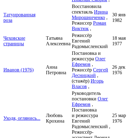
Восстановила
спектакль
Ирина
Татуированная
30 янв
Мирошниченко
,
роза
1982
Режиссер
Роман
Виктюк
,
Режиссёр
Чеховские
Татьяна
18 мая
Евгений
страницы
Алексеевна
1977
Радомысленский
Постановка и
режиссура
Олег
Ефремов
,
Анна
26 дек
Иванов (1976)
Режиссёр
Сергей
Петровна
1976
Десницкий
,
(стажёр)
Игорь
Власов
,
Руководитель
постановки
Олег
Ефремов
,
Постановка
Любовь
и режиссура
25 мар
Уходя, оглянись...
Крохина
Евгений
1976
Радомысленский ,
Режиссёр-
ассистент Леонид