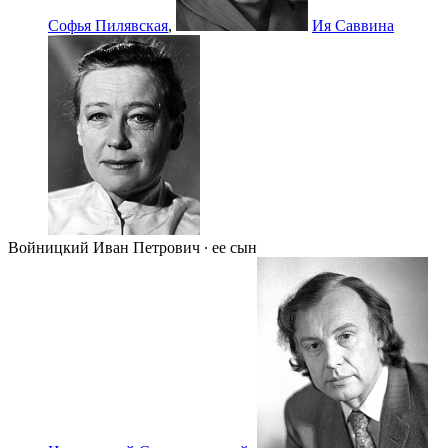
Софья Пилявская
,
Ия Саввина
Войницкий Иван Петрович ∙ ее сын