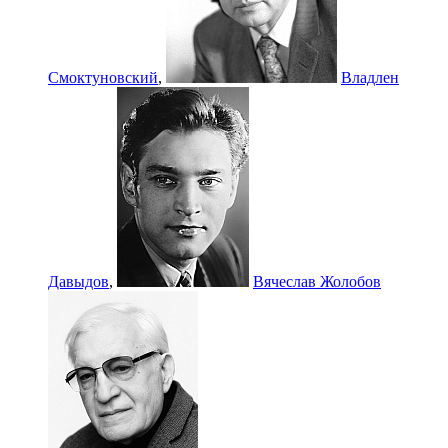
Смоктуновский
,
Владлен
Давыдов
,
Вячеслав Жолобов