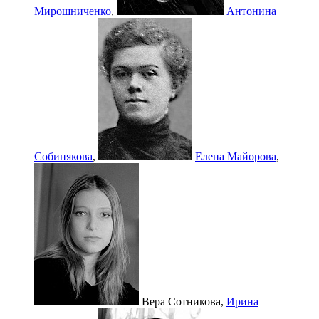
Мирошниченко
,
Антонина
Собинякова
,
Елена Майорова
,
Вера Сотникова,
Ирина