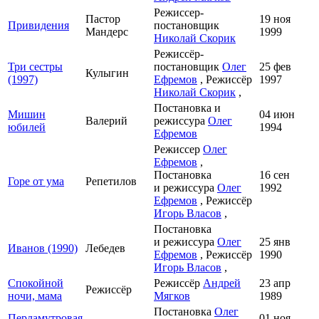
Режиссер-
Пастор
19 ноя
Привидения
постановщик
Мандерс
1999
Николай Скорик
Режиссёр-
Три сестры
постановщик
Олег
25 фев
Кулыгин
(1997)
Ефремов
, Режиссёр
1997
Николай Скорик
,
Постановка и
Мишин
04 июн
Валерий
режиссура
Олег
юбилей
1994
Ефремов
Режиссер
Олег
Ефремов
,
Постановка
16 сен
Горе от ума
Репетилов
и режиссура
Олег
1992
Ефремов
, Режиссёр
Игорь Власов
,
Постановка
и режиссура
Олег
25 янв
Иванов (1990)
Лебедев
Ефремов
, Режиссёр
1990
Игорь Власов
,
Спокойной
Режиссёр
Андрей
23 апр
Режиссёр
ночи, мама
Мягков
1989
Постановка
Олег
Перламутровая
01 ноя