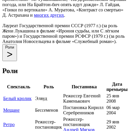
погода, или На Брайтон-бич опять идут дожди» Л. Гайдая,
«Гонки по вертикали» А. Муратова, «Контракт со смертью»
Д. Астрахана и
многих других
.
Лауреат Государственной премии СССР (1977 г.) (за роль
Жени Лукашина в фильме «Ирония судьбы, или С лёгким
паром») и Государственной премии РСФСР (1979 г.) (за роль
Анатолия Новосельцева в фильме «Служебный роман»).
Роли
Роли
Дата
Спектакль
Роль
Постановка
премьеры
Режиссер Евгений
25 янв
Белый кролик
Элвуд
Каменькович
2008
Постановка Кирилл
06 мар
Мещане
Бессеменов
Серебренников
2004
Режиссер-
Режиссер-
29 янв
Ретро
постановщик
постановщик
2002
Андрей Мягков