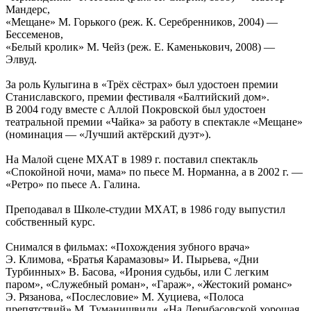
Мандерс,
«Мещане» М. Горького (реж. К. Серебренников, 2004) —
Бессеменов,
«Белый кролик» М. Чейз (реж. Е. Каменькович, 2008) —
Элвуд.
За роль Кулыгина в «Трёх сёстрах» был удостоен премии
Станиславского, премии фестиваля «Балтийский дом».
В 2004 году вместе с Аллой Покровской был удостоен
театральной премии «Чайка» за работу в спектакле «Мещане»
(номинация — «Лучший актёрский дуэт»).
На Малой сцене МХАТ в 1989 г. поставил спектакль
«Спокойной ночи, мама» по пьесе М. Норманна, а в 2002 г. —
«Ретро» по пьесе А. Галина.
Преподавал в Школе-студии МХАТ, в 1986 году выпустил
собственный курс.
Снимался в фильмах: «Похождения зубного врача»
Э. Климова, «Братья Карамазовы» И. Пырьева, «Дни
Турбинных» В. Басова, «Ирония судьбы, или С легким
паром», «Служебный роман», «Гараж», «Жестокий романс»
Э. Рязанова, «Послесловие» М. Хуциева, «Полоса
препятствий» М. Туманишвили, «На Дерибасовской хорошая