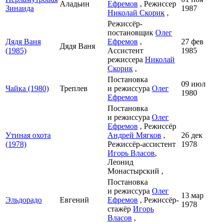
Аладьин
Ефремов
, Режиссер
Зинаида
1987
Николай Скорик
,
Режиссёр-
постановщик
Олег
Дядя Ваня
Ефремов
,
27 фев
Дядя Ваня
(1985)
Ассистент
1985
режиссера
Николай
Скорик
,
Постановка
09 июл
Чайка (1980)
Треплев
и режиссура
Олег
1980
Ефремов
Постановка
и режиссура
Олег
Ефремов
, Режиссёр
Утиная охота
Андрей Мягков
,
26 дек
(1978)
Режиссёр-ассистент
1978
Игорь Власов
,
Леонид
Монастырский ,
Постановка
и режиссура
Олег
13 мар
Эльдорадо
Евгений
Ефремов
, Режиссёр-
1978
стажёр
Игорь
Власов
,