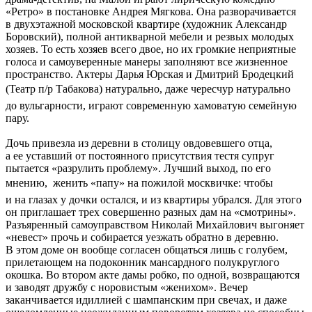
«Ретро» в постановке Андрея Мягкова. Она разворачивается
в двухэтажной московской квартире (художник Александр
Боровский), полной антикварной мебели и резвых молодых
хозяев. То есть хозяев всего двое, но их громкие неприятные
голоса и самоуверенные манеры заполняют все жизненное
пространство. Актеры Дарья Юрская и Дмитрий Бродецкий
(Театр п/р Табакова) натурально, даже чересчур натурально 
до вульгарности, играют современную хамоватую семейную
пару.
Дочь привезла из деревни в столицу овдовевшего отца,
а ее уставший от постоянного присутствия тестя супруг
пытается «разрулить проблему». Лучший выход, по его
мнению,  женить «папу» на пожилой москвичке: чтобы
и на глазах у дочки остался, и из квартиры убрался. Для этого
он приглашает трех совершенно разных дам на «смотрины».
Разъяренный самоуправством Николай Михайлович выгоняет
«невест» прочь и собирается уезжать обратно в деревню.
В этом доме он вообще согласен общаться лишь с голубем,
прилетающем на подоконник мансардного полукруглого
окошка. Во втором акте дамы робко, по одной, возвращаются
и заводят дружбу с норовистым «женихом». Вечер
заканчивается идиллией с шампанским при свечах, и даже