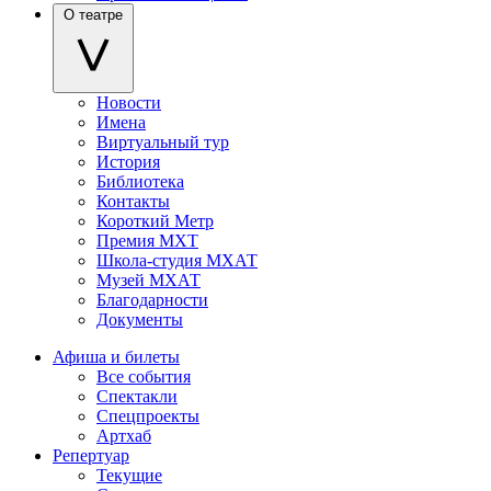
О театре
Новости
Имена
Виртуальный тур
История
Библиотека
Контакты
Короткий Метр
Премия МХТ
Школа-студия МХАТ
Музей МХАТ
Благодарности
Документы
Афиша и билеты
Все события
Спектакли
Спецпроекты
Артхаб
Репертуар
Текущие