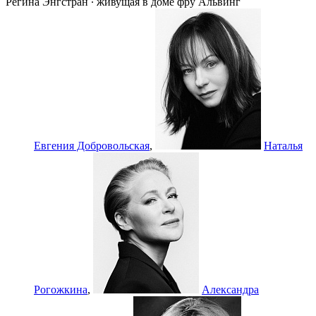
Регина Энгстран ∙ живущая в доме фру Альвинг
Евгения Добровольская
,
Наталья
Рогожкина
,
Александра