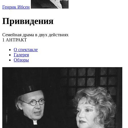
Генрик Ибсен
Привидения
Семейная драма в двух действиях
1 АНТРАКТ
О спектакле
Галерея
Обзоры