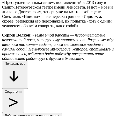
«Преступление и наказание», поставленный в 2013 году в
Санкт-Петербургском театре имени Ленсовета. И вот – новый
диалог с Достоевским, теперь уже на мхатовской сцене.
Спектакль «Идиоты» — не пересказ романа «Идиот», а,
скорее, рефлексия его персонажей, их попытка «хоть с одним
человеком обо всём говорить, как с собой».
Сергей Волков
: «
Темы этой работы — несоответствие
человека той роли, которую ему приписывают. Разрыв между
тем, кем нас хотят видеть, и кем мы являемся наедине с
самими собой. Неуклюжее милосердие, которое, спотыкаясь и
промахиваясь, всё-таки даёт надежду превратить наше
одиночество рядом друг с другом в близость
».
Показать всё
Создатели
Действующие лица и исполнители