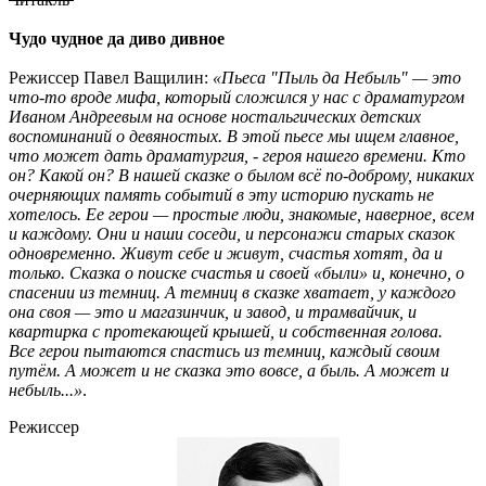
Чудо чудное да диво дивное
Режиссер
Павел Ващилин:
«Пьеса "Пыль да Небыль" — это
что-то вроде мифа, который сложился у нас с драматургом
Иваном Андреевым на основе ностальгических детских
воспоминаний о девяностых. В этой пьесе мы ищем главное,
что может дать драматургия, - героя нашего времени. Кто
он? Какой он? В нашей сказке о былом всё по-доброму, никаких
очерняющих память событий в эту историю пускать не
хотелось. Ее герои — простые люди, знакомые, наверное, всем
и каждому. Они и наши соседи, и персонажи старых сказок
одновременно. Живут себе и живут, счастья хотят, да и
только. Сказка о поиске счастья и своей «были» и, конечно, о
спасении из темниц. А темниц в сказке хватает, у каждого
она своя — это и магазинчик, и завод, и трамвайчик, и
квартирка с протекающей крышей, и собственная голова.
Все герои пытаются спастись из темниц, каждый своим
путём. А может и не сказка это вовсе, а быль. А может и
небыль...»
.
Режиссер