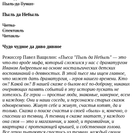
Пыль да Туман
Пыль да Небыль
Читка
Спектакль
Читакль
Чудо чудное да диво дивное
Режиссер
Павел Ващилин:
«Пьеса "Пыль да Небыль" — это
что-то вроде мифа, который сложился у нас с драматургом
Иваном Андреевым на основе ностальгических детских
воспоминаний о девяностых. В этой пьесе мы ищем главное,
что может дать драматургия, - героя нашего времени. Кто
он? Какой он? В нашей сказке о былом всё по-доброму, никаких
очерняющих память событий в эту историю пускать не
хотелось. Ее герои — простые люди, знакомые, наверное, всем
и каждому. Они и наши соседи, и персонажи старых сказок
одновременно. Живут себе и живут, счастья хотят, да и
только. Сказка о поиске счастья и своей «были» и, конечно, о
спасении из темниц. А темниц в сказке хватает, у каждого
она своя — это и магазинчик, и завод, и трамвайчик, и
квартирка с протекающей крышей, и собственная голова.
Все герои пытаются спастись из темниц, каждый своим