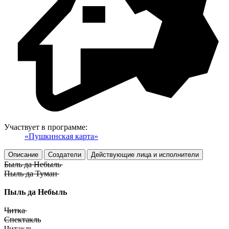
Участвует в программе:
«Пушкинская карта»
Описание
Создатели
Действующие лица и исполнители
Быль да Небыль
Пыль да Туман
Пыль да Небыль
Читка
Спектакль
Читакль