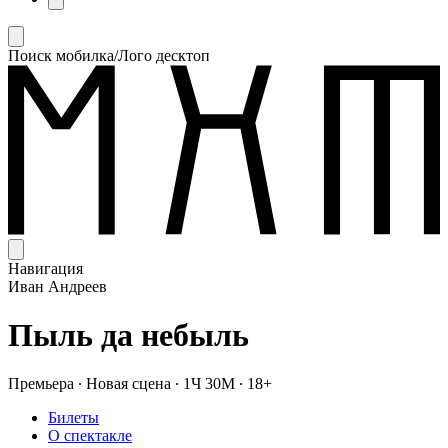
Поиск мобилка/Лого десктоп
Навигация
Иван Андреев
Пыль да небыль
Премьера
∙
Новая сцена
∙
1Ч 30М
∙
18+
Билеты
О спектакле