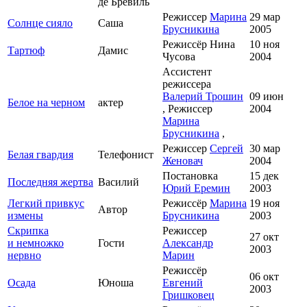
де Бревиль
Режиссер
Марина
29 мар
Солнце сияло
Саша
Брусникина
2005
Режиссёр Нина
10 ноя
Тартюф
Дамис
Чусова
2004
Ассистент
режиссера
Валерий Трошин
09 июн
Белое на черном
актер
, Режиссер
2004
Марина
Брусникина
,
Режиссер
Сергей
30 мар
Белая гвардия
Телефонист
Женовач
2004
Постановка
15 дек
Последняя жертва
Василий
Юрий Еремин
2003
Легкий привкус
Режиссёр
Марина
19 ноя
Автор
измены
Брусникина
2003
Скрипка
Режиссер
27 окт
и немножко
Гости
Александр
2003
нервно
Марин
Режиссёр
06 окт
Осада
Юноша
Евгений
2003
Гришковец