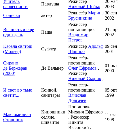
Учитель
Режиссёр
20 мая
Павлуша
словесности
Николай Шейко
2003
Режиссёр
Марина
30 сен
Сонечка
актер
Брусникина
2002
Режиссер-
Вечность и еще
постановщик
21 апр
Паша
один день
Владимир
2002
Петров
Кабала святош
Режиссер
Адольф
09 сен
Суфлер
(Мольер)
Шапиро
2001
Режиссёр-
Сирано
постановщик
01 окт
де Бержерак
Де Вальвер
Олег Ефремов
,
2000
(2000)
Режиссёр
Николай Скорик
,
Режиссер-
И свет во тьме
Конвой,
постановщик
05 окт
светит...
санитары
Вячеслав
1999
Долгачев
Постановка
Киношники,
Михаил Ефремов
Максимилиан
11 окт
селяне,
, Режиссер
Столпник
1998
шиваиты
Никита
Высоцкий ,