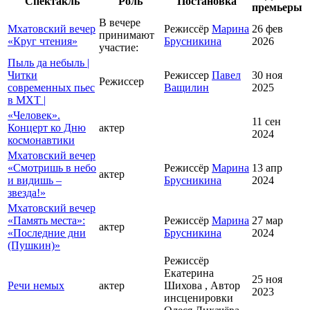
Спектакль
Роль
Постановка
премьеры
В вечере
Мхатовский вечер
Режиссёр
Марина
26 фев
принимают
«Круг чтения»
Брусникина
2026
участие:
Пыль да небыль |
Читки
Режиссер
Павел
30 ноя
Режиссер
современных пьес
Ващилин
2025
в МХТ |
«Человек».
11 сен
Концерт ко Дню
актер
2024
космонавтики
Мхатовский вечер
«Смотришь в небо
Режиссёр
Марина
13 апр
актер
и видишь –
Брусникина
2024
звезда!»
Мхатовский вечер
«Память места»:
Режиссёр
Марина
27 мар
актер
«Последние дни
Брусникина
2024
(Пушкин)»
Режиссёр
Екатерина
25 ноя
Речи немых
актер
Шихова , Автор
2023
инсценировки