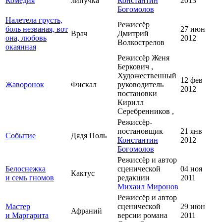
Комедия
липучка
Константин
2013
Богомолов
Налетела грусть,
Режиссёр
боль незваная, вот
27 июн
Врач
Дмитрий
она, любовь
2012
Волкострелов
окаянная
Режиссёр Женя
Беркович ,
Художественный
12 фев
Жаворонок
Фискал
руководитель
2012
постановки
Кирилл
Серебренников ,
Режиссёр-
постановщик
21 янв
Событие
Дядя Поль
Константин
2012
Богомолов
Режиссёр и автор
Белоснежка
сценической
04 ноя
Кактус
и семь гномов
редакции
2011
Михаил Миронов
Режиссёр и автор
Мастер
сценической
29 июн
Афраний
и Маргарита
версии романа
2011