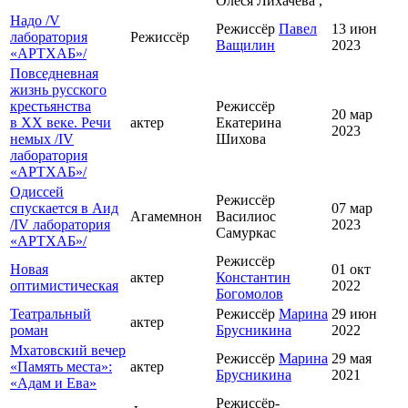
Олеся Лихачёва ,
Надо /V
Режиссёр
Павел
13 июн
лаборатория
Режиссёр
Ващилин
2023
«АРТХАБ»/
Повседневная
жизнь русского
крестьянства
Режиссёр
20 мар
в ХХ веке. Речи
актер
Екатерина
2023
немых /IV
Шихова
лаборатория
«АРТХАБ»/
Одиссей
Режиссёр
спускается в Аид
07 мар
Агамемнон
Василиос
/IV лаборатория
2023
Самуркас
«АРТХАБ»/
Режиссёр
Новая
01 окт
актер
Константин
оптимистическая
2022
Богомолов
Театральный
Режиссёр
Марина
29 июн
актер
роман
Брусникина
2022
Мхатовский вечер
Режиссёр
Марина
29 мая
«Память места»:
актер
Брусникина
2021
«Адам и Ева»
Режиссёр-