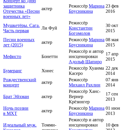
Концерт ко Дню
защитника
Режиссёр
Марина
23 фев
актер
Отечества «Песни
Брусникина
2016
военных лет»
Режиссёр
Мушкетёры. Сага.
30 окт
Ли Фуй
Константин
Часть первая
2015
Богомолов
Песни военных
Режиссёр
Марина
08 мая
актер
лет (2015)
Брусникина
2015
Режиссёр и автор
17 апр
Мефисто
Бонетти
инсценировки
2015
Адольф Шапиро
Режиссёр Хуанма
22 дек
Бумеранг
Хонес
Касеро
2014
Рождественский
Режиссёр
07 янв
актер
концерт
Михаил Рахлин
2014
Режиссёр Ханс-
17 сен
Брат Эйхман
актер
Вернер
2013
Крёзингер
Ночь поэзии
Режиссёр
Марина
01 июн
актер
в МХТ
Брусникина
2013
Режиссёр и автор
Идеальный муж.
Томми-
инсценировки
10 фев