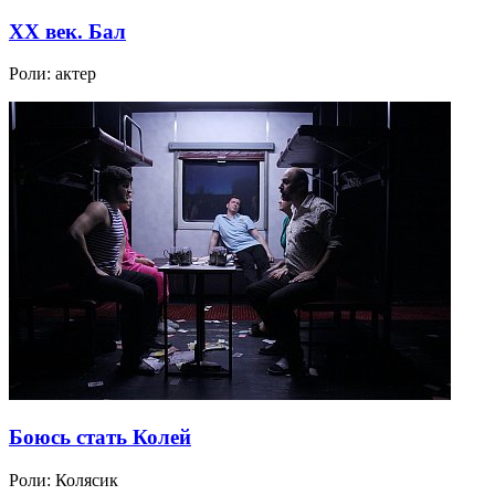
XX век. Бал
Роли:
актер
Боюсь стать Колей
Роли:
Колясик