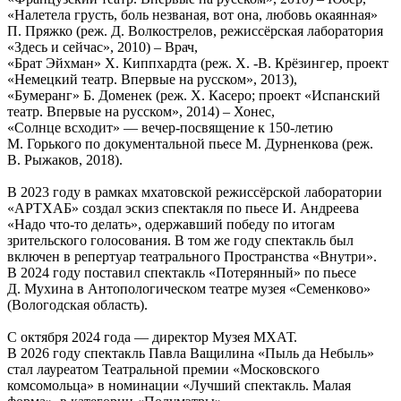
«Налетела грусть, боль незваная, вот она, любовь окаянная»
П. Пряжко (реж. Д. Волкострелов, режиссёрская лаборатория
«Здесь и сейчас», 2010) – Врач,
«Брат Эйхман» Х. Киппхардта (реж. Х. -В. Крёзингер, проект
«Немецкий театр. Впервые на русском», 2013),
«Бумеранг» Б. Доменек (реж. Х. Касеро; проект «Испанский
театр. Впервые на русском», 2014) – Хонес,
«Солнце всходит» — вечер-посвящение к 150-летию
М. Горького по документальной пьесе М. Дурненкова (реж.
В. Рыжаков, 2018).
В 2023 году в рамках мхатовской режиссёрской лаборатории
«АРТХАБ» создал эскиз спектакля по пьесе И. Андреева
«Надо что-то делать», одержавший победу по итогам
зрительского голосования. В том же году спектакль был
включен в репертуар театрального Пространства «Внутри».
В 2024 году поставил спектакль «Потерянный» по пьесе
Д. Мухина в Антопологическом театре музея «Семенково»
(Вологодская область).
С октября 2024 года — директор Музея МХАТ.
В 2026 году спектакль Павла Ващилина «Пыль да Небыль»
стал лауреатом Театральной премии «Московского
комсомольца» в номинации «Лучший спектакль. Малая