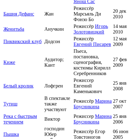
Янош Сас
Режиссёр
20 дек
Башня Дефанс
Жан
Марсьяль Ди
2010
Фонзо Бо
Режиссёр
Игорь
14 мая
Женитьба
Анучкин
Золотовицкий
2010
Режиссёр
12 мая
Пиквикский клуб
Додсон
Евгений Писарев
2009
Пьеса,
постановка,
Аудитор;
27 фев
Киже
сценография,
Кант
2009
костюмы Кирилл
Серебренников
Режиссер
25 янв
Белый кролик
Лофгрен
Евгений
2008
Каменькович
В спектакле
Режиссёр
Марина
27 окт
Тутиш
также
Брусникина
2007
участвуют
Река с быстрым
Режиссер
Марина
25 янв
Виктор
течением
Брусникина
2006
господин
Режиссёр Егор
06 июн
Пышка
Юбер
Товстоногов
2005