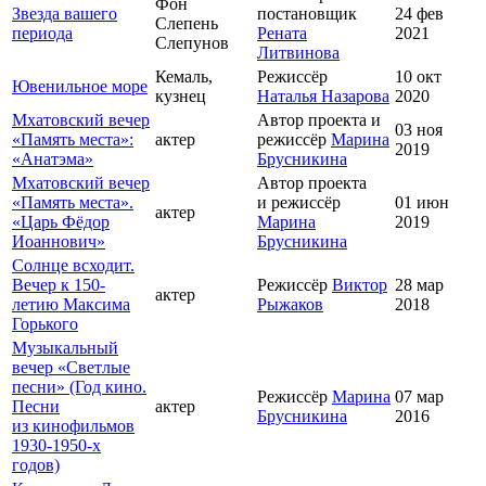
Фон
Звезда вашего
постановщик
24 фев
Слепень
периода
Рената
2021
Слепунов
Литвинова
Кемаль,
Режиссёр
10 окт
Ювенильное море
кузнец
Наталья Назарова
2020
Мхатовский вечер
Автор проекта и
03 ноя
«Память места»:
актер
режиссёр
Марина
2019
«Анатэма»
Брусникина
Мхатовский вечер
Автор проекта
«Память места».
и режиссёр
01 июн
актер
«Царь Фёдор
Марина
2019
Иоаннович»
Брусникина
Солнце всходит.
Вечер к 150-
Режиссёр
Виктор
28 мар
актер
летию Максима
Рыжаков
2018
Горького
Музыкальный
вечер «Светлые
песни» (Год кино.
Режиссёр
Марина
07 мар
Песни
актер
Брусникина
2016
из кинофильмов
1930-1950-х
годов)