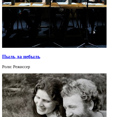
Пыль да небыль
Роли:
Режиссер