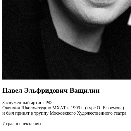
Павел Эльфридович Ващилин
Заслуженный артист РФ
Окончил Школу-студию МХАТ в 1999 г. (курс О. Ефремова)
и был принят в труппу Московского Художественного театра.
Играл в спектаклях: