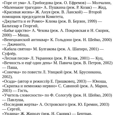
«Горе от ума» А. Грибоедова (реж. О. Ефремов) — Молчалин,
«Маленькие трагедии» А. Пушкина (реж. Р. Козак) — Жид,
«Красивая жизнь» Ж. Ануя (реж. В. Ланской) — Второй
помощник председателя Комитета,
«Джульетта и ее Ромео» Клима (реж. В. Берзин, 1999) —
Бальтазар и Георгий,
«Бабье царство» А. Чехова (реж. А. Покровская и Н. Скорик,
2000) — Миша,
«Венецианский антиквар» К. Гольдони (реж. Н. Шейко, 2000)
— Джачинто,
«Кабала святош» М. Булгакова (реж. А. Шапиро, 2001) —
Суфлёр,
«Лесная песня» Л. Украинки (реж. Р. Козак, 2001) — Куц,
«Вечность и ещё один день» М. Павича (реж. В. Петров, 2002)
— Паша,
«Сонечка» по повести Л. Улицкой (реж. М. Брусникина,
2002),
«Осада» (автор и режиссёр Е. Гришковец, 2003) — Юноша,
«Скрипка и немножко нервно» С. Савиной (реж. А. Марин,
2003) — Гость,
«Учитель словесности» по Ф. Сологубу (реж. Н. Шейко, 2003)
— Павлуша,
«Последняя жертва» А. Островского (реж. Ю. Еремин, 2003)
— Сергей,
«Ундина» Ж. Жироду (реж. Н. Скорик) — Бертран,