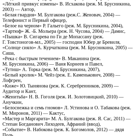
«Лёгкий привкус измены» В. Исхакова (реж. М. Брусникина,
2003) — Автор,
«Белая гвардия» М. Булгакова (реж.С. Женовач, 2004) —
Телефонист и Первый офицер,
«Белое на черном» Р. Гальего (реж. М. Брусникина, 2004),
«Тартюф» Ж. -Б. Мольера (реж. Н. Чусова, 2004) — Дамис,
«Пышка» В. Сигарева по Ги де Мопассану (реж.
Г. Товстоногов-мл., 2005) — господин Юбер де Бревиля,
«Солнце сияло» А. Курчаткина (реж. М. Брусникина, 2005) —
Саша,
«Река с быстрым течением» В. Маканина (реж.
М. Брусникина, 2006) — Ваня Корнеев и Павел,
«Тутиш» А. Торка (реж. М. Брусникина, 2007),
«Белый кролик» М. Чейз (реж. Е. Каменькович, 2008) —
Лофгрен,
«Киже» Ю. Тынянова (реж. К. Серебренников, 2009) —
Аудитор и Кант,
«Женитьба» Н. В. Гоголя (реж. И. Золотовицкий, 2010) —
Анучкин,
«Белоснежка и семь гномов» Л. Устинова и О. Табакова (реж.
М. Миронов, 2011) — Кактус,
«Мастер и Маргарита» М. А. Булгакова (реж. Я. Сас, 2011) —
Степан Богданович Лиходеев, Афраний (ввод),
«Событие» В. Набокова (реж. К. Богомолов, 2012) — дядя
Поль,