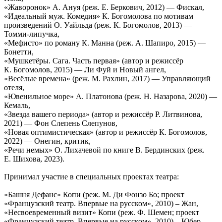
«Жаворонок» А. Ануя (реж. Е. Беркович, 2012) — Фискал,
«Идеальный муж. Комедия» К. Богомолова по мотивам
произведений О. Уайльда (реж. К. Богомолов, 2013) —
Томми-липучка,
«Мефисто» по роману К. Манна (реж. А. Шапиро, 2015) —
Бонетти,
«Мушкетёры. Сага. Часть первая» (автор и режиссёр
К. Богомолов, 2015) — Ли Фуй и Новый ангел,
«Весёлые времена» (реж. М. Рахлин, 2017) — Управляющий
отеля,
«Ювенильное море» А. Платонова (реж. Н. Назарова, 2020) —
Кемаль,
«Звезда вашего периода» (автор и режиссёр Р. Литвинова,
2021) — Фон Слепень Слепунов,
«Новая оптимистическая» (автор и режиссёр К. Богомолов,
2022) — Онегин, критик,
«Речи немых» О. Лихачевой по книге В. Бердинских (реж.
Е. Шихова, 2023).
Принимал участие в специальных проектах театра:
«Башня Дефанс» Копи (реж. М. Ди Фонзо Бо; проект
«Французский театр. Впервые на русском», 2010) – Жан,
«Несвоевременный визит» Копи (реж. Ф. Шемен; проект
«Французский театр. Впервые на русском», 2010) – Юбер,