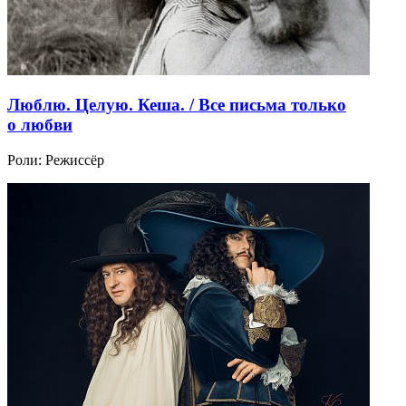
Люблю. Целую. Кеша. / Все письма только
о любви
Роли:
Режиссёр