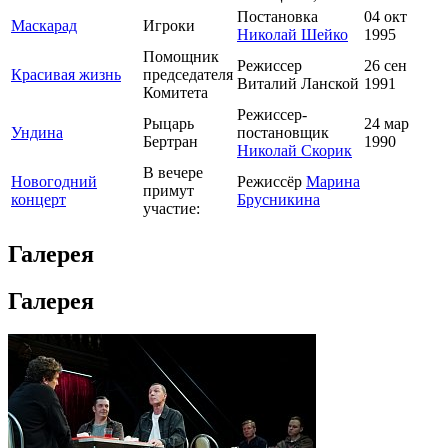
Постановка
04 окт
Маскарад
Игроки
Николай Шейко
1995
Помощник
Режиссер
26 сен
Красивая жизнь
председателя
Виталий Ланской
1991
Комитета
Режиссер-
Рыцарь
24 мар
Ундина
постановщик
Бертран
1990
Николай Скорик
В вечере
Новогодний
Режиссёр
Марина
примут
концерт
Брусникина
участие:
Галерея
Галерея