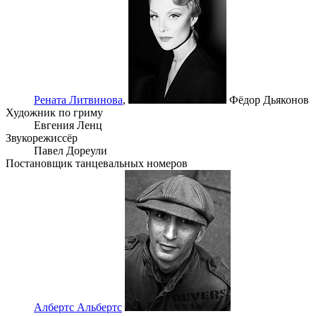
Рената Литвинова
,
Фёдор Дьяконов
Художник по гриму
Евгения Ленц
Звукорежиссёр
Павел Дореули
Постановщик танцевальных номеров
Албертс Альбертс