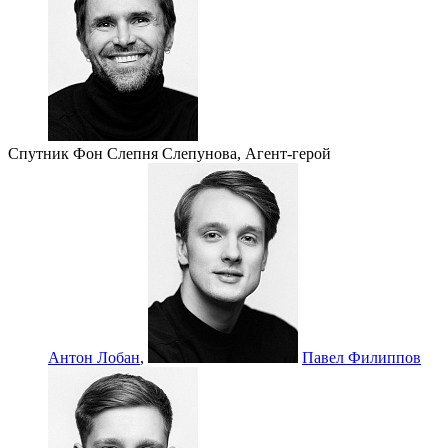
Спутник Фон Слепня Слепунова, Агент-герой
Антон Лобан
,
Павел Филиппов