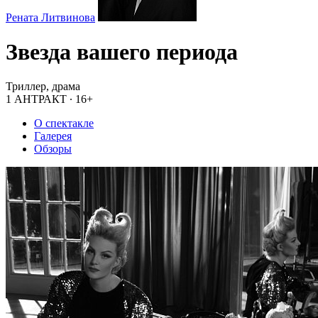
Рената Литвинова
Звезда вашего периода
Триллер, драма
1 АНТРАКТ
∙
16+
О спектакле
Галерея
Обзоры