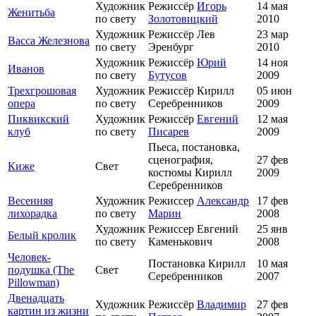
Художник
Режиссёр
Игорь
14 мая
Женитьба
по свету
Золотовицкий
2010
Художник
Режиссёр Лев
23 мар
Васса Железнова
по свету
Эренбург
2010
Художник
Режиссёр
Юрий
14 ноя
Иванов
по свету
Бутусов
2009
Трехгрошовая
Художник
Режиссёр Кирилл
05 июн
опера
по свету
Серебренников
2009
Пиквикский
Художник
Режиссёр
Евгений
12 мая
клуб
по свету
Писарев
2009
Пьеса, постановка,
сценография,
27 фев
Киже
Свет
костюмы Кирилл
2009
Серебренников
Весенняя
Художник
Режиссер
Александр
17 фев
лихорадка
по свету
Марин
2008
Художник
Режиссер Евгений
25 янв
Белый кролик
по свету
Каменькович
2008
Человек-
Постановка Кирилл
10 мая
подушка (The
Свет
Серебренников
2007
Pillowman)
Двенадцать
Художник
Режиссёр
Владимир
27 фев
картин из жизни