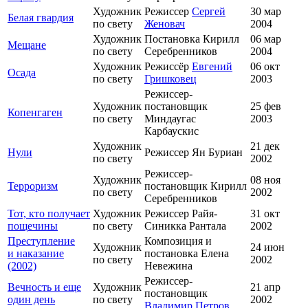
Художник
Режиссер
Сергей
30 мар
Белая гвардия
по свету
Женовач
2004
Художник
Постановка Кирилл
06 мар
Мещане
по свету
Серебренников
2004
Художник
Режиссёр
Евгений
06 окт
Осада
по свету
Гришковец
2003
Режиссер-
Художник
постановщик
25 фев
Копенгаген
по свету
Миндаугас
2003
Карбаускис
Художник
21 дек
Нули
Режиссер Ян Буриан
по свету
2002
Режиссер-
Художник
08 ноя
Терроризм
постановщик Кирилл
по свету
2002
Серебренников
Тот, кто получает
Художник
Режиссер Райя-
31 окт
пощечины
по свету
Синикка Рантала
2002
Преступление
Композиция и
Художник
24 июн
и наказание
постановка Елена
по свету
2002
(2002)
Невежина
Режиссер-
Вечность и еще
Художник
21 апр
постановщик
один день
по свету
2002
Владимир Петров