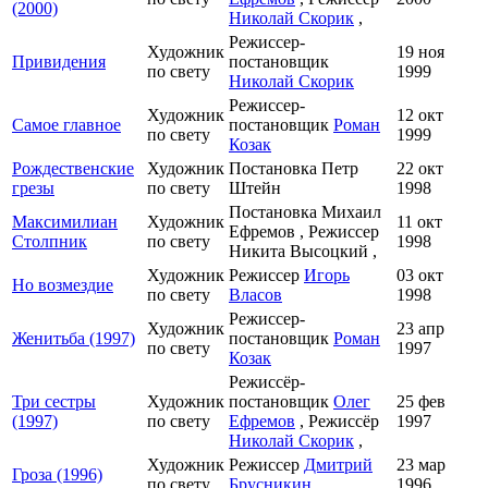
(2000)
Николай Скорик
,
Режиссер-
Художник
19 ноя
Привидения
постановщик
по свету
1999
Николай Скорик
Режиссер-
Художник
12 окт
Самое главное
постановщик
Роман
по свету
1999
Козак
Рождественские
Художник
Постановка Петр
22 окт
грезы
по свету
Штейн
1998
Постановка Михаил
Максимилиан
Художник
11 окт
Ефремов , Режиссер
Столпник
по свету
1998
Никита Высоцкий ,
Художник
Режиссер
Игорь
03 окт
Но возмездие
по свету
Власов
1998
Режиссер-
Художник
23 апр
Женитьба (1997)
постановщик
Роман
по свету
1997
Козак
Режиссёр-
Три сестры
Художник
постановщик
Олег
25 фев
(1997)
по свету
Ефремов
, Режиссёр
1997
Николай Скорик
,
Художник
Режиссер
Дмитрий
23 мар
Гроза (1996)
по свету
Брусникин
1996