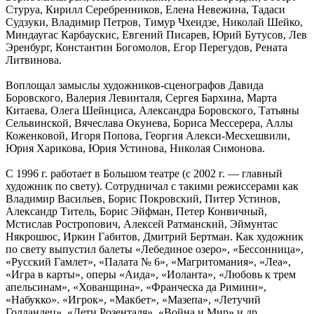
Стуруа, Кирилл Серебренников, Елена Невежина, Тадаси
Судзуки, Владимир Петров, Тимур Чхеидзе, Николай Шейко,
Миндаугас Карбаускис, Евгений Писарев, Юрий Бутусов, Лев
Эренбург, Константин Богомолов, Егор Перегудов, Рената
Литвинова.
Воплощал замыслы художников-сценографов Давида
Боровского, Валерия Левинталя, Сергея Бархина, Марта
Китаева, Олега Шейнциса, Александра Боровского, Татьяны
Сельвинской, Вячеслава Окунева, Бориса Мессерера, Аллы
Коженковой, Игоря Попова, Георгия Алекси-Месхешвили,
Юрия Харикова, Юрия Устинова, Николая Симонова.
С 1996 г. работает в Большом театре (с 2002 г. — главный
художник по свету). Сотрудничал с такими режиссерами как
Владимир Васильев, Борис Покровский, Питер Устинов,
Александр Титель, Борис Эйфман, Петер Конвичный,
Мстислав Ростропович, Алексей Ратманский, Эймунтас
Някрошюс, Иркин Габитов, Дмитрий Бертман. Как художник
по свету выпустил балеты «Лебединое озеро», «Бессонница»,
«Русский Гамлет», «Палата № 6», «Магритомания», «Леа»,
«Игра в карты», оперы «Аида», «Иоланта», «Любовь к трем
апельсинам», «Хованщина», «Франческа да Римини»,
«Набукко». «Игрок», «Макбет», «Мазепа», «Летучий
Голландец», «Дети Розенталя», «Война и Мир» и др.