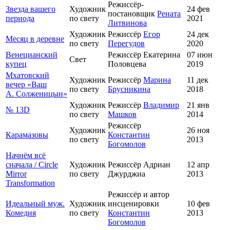
Режиссёр-
Звезда вашего
Художник
24 фев
постановщик
Рената
периода
по свету
2021
Литвинова
Художник
Режиссёр
Егор
24 дек
Месяц в деревне
по свету
Перегудов
2020
Венецианский
Режиссёр Екатерина
07 июн
Свет
купец
Половцева
2019
Мхатовский
Художник
Режиссёр
Марина
11 дек
вечер «Ваш
по свету
Брусникина
2018
А. Солженицын»
Художник
Режиссёр
Владимир
21 янв
№ 13D
по свету
Машков
2014
Режиссёр
Художник
26 ноя
Карамазовы
Константин
по свету
2013
Богомолов
Начнём всё
сначала / Circle
Художник
Режиссёр Адриан
12 апр
Mirror
по свету
Джурджиа
2013
Transformation
Режиссёр и автор
Идеальный муж.
Художник
инсценировки
10 фев
Комедия
по свету
Константин
2013
Богомолов