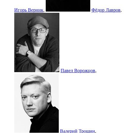
Игорь Верник
,
Фёдор Лавров
,
Павел Ворожцов
,
Валерий Трошин
,