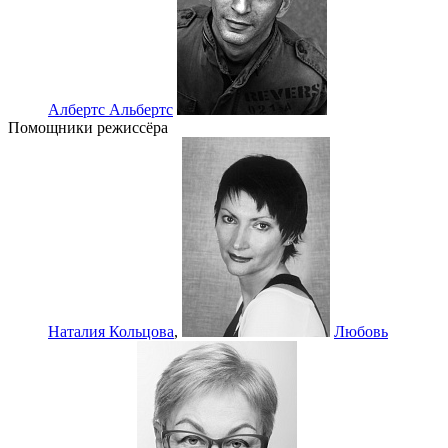
Албертс Альбертс
Помощники режиссёра
Наталия Кольцова
,
Любовь