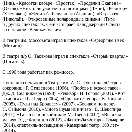
(Ник), «Красотки кабаре» (Простак), «Проделки Скапена»
(Октав), «Никто не умирает по пятницам» (Джон), «Ревизор»
(Хлестаков), «Женитьба Белугина» (Агишин), «В зрачке»
(Николай), «Откровенные полароидные снимки» (Тим)
и других спектаклях. Сейчас играет Калоджеро ди Спелта
в спектакле «Великая магия».
В театре им. Моссовета играл в спектакле «Серебряный век»
(Михаил).
В театре п/р О. Табакова играл в спектакле «Старый квартал»
(Писатель).
С 1996 года работает как режиссер.
Поставил спектакли в Театре им. А. С. Пушкина: «Остров
сокровищ» Р. Стивенсона (1996), «Любовь и всякое такое»
Дж. Д. Селинджера (1998), «Ревизор» Н. Гоголя (2001), «Кот
в сапогах» Ш. Перро (2004), «Одолжите тенора» К. Людвига
(2005), «Пули над Бродвеем» (2007), «Босиком по парку»
Н. Саймона (2010), «Много шума из ничего» В. Шекспира
(2011), «Таланты и покойники» М. Твена (2012), «Великая
магия» Э. де Филиппо (2012), «Женитьба Фигаро» Бомарше
(2014), спектакль-посвящение «Камерный театр. 100 лет»
(2014);