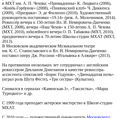
в МХТ им. А. П. Чехова: «Примадонны» К. Людвига (2006),
«Конёк-Горбунок» (2008), «Пиквикский клуб» Ч. Диккенса
(2009), «Призраки» Э. де Филиппо (2010). Художественный
руководитель постановки «19.14» (реж. А. Молочников, 2014).
Режиссёр вечера к 150-летию Вл. И. Немировича-Данченко
(МХТ, 2008), вечера «Наш Чехов» к 150-летию А. П. Чехова
(МХТ, 2010), юбилейного вечера О. П. Табакова (МХТ, 2010),
праздничного вечера к 70-летию Школы-студии МХАТ (МХТ,
2013).
В Московском академическом Музыкальном театре
им. К. С. Станиславского и Вл. И. Немировича-Данченко
поставил оперу Дж. Россини «Итальянка в Алжире» (2013).
На протяжении нескольких лет сотрудничал с английским
режиссером Декланом Донеланом в качестве режиссера-
ассистента спектаклей «Борис Годунов», «Двенадцатая ночь»
(играл роль Шута Фесте), «Три сестры» (Кулыгин).
Снимался в сериалах «Каменская-3», «Таксистка», «Марш
Турецкого» и др.
С 1999 года преподает актерское мастерство в Школе-студии
МХАТ.
С 2010 года — художественный руководитель
Московского