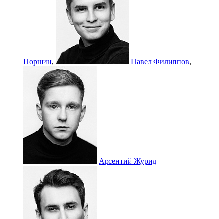
Поршин
,
Павел Филиппов
,
Арсентий Журид