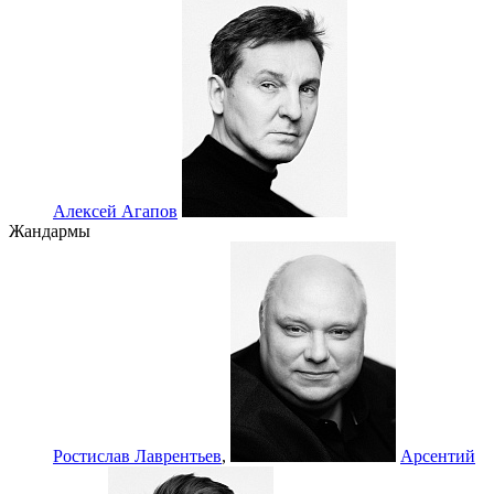
Алексей Агапов
Жандармы
Ростислав Лаврентьев
,
Арсентий