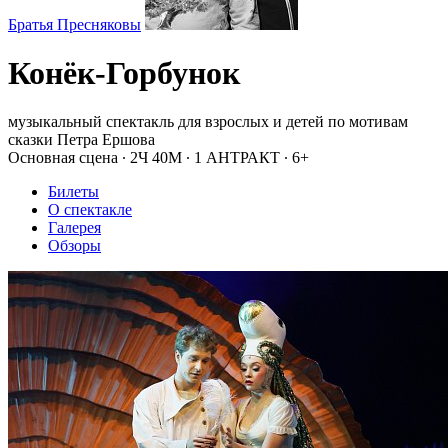
Братья Пресняковы
Конёк-Горбунок
музыкальный спектакль для взрослых и детей по мотивам
сказки Петра Ершова
Основная сцена
∙
2Ч 40М
∙
1 АНТРАКТ
∙
6+
Билеты
О спектакле
Галерея
Обзоры