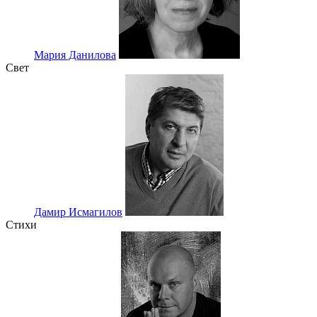
Мария Данилова
Свет
Дамир Исмагилов
Стихи