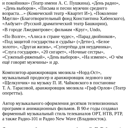
и покойники» (Театр имени А. С. Пушкина), «День радио»,
«День выборов», «Письма и песни мужчин среднего
возраста…» (Комический театр «Квартет И»), «Поколение
Маугли» (Благотворительный фонд Константина Хабенского),
«Акбузат» (Русский драматический театр Башкирии),
«В городе Лжедмитрове»; фильмам «Круг», Undo,
«По Волге», «Алиса в стране чудес», «Парад двойников»,
«Под защитой государства и судьбы» («Дети»), «Белое
золото», «Другая жизнь», «Супертёща для неудачника»,
«Слуга государев», «20 сигарет», «Ночные сестры»,
«Суженый-ряженый», «День выборов», «На измене», «О чём
ещё говорят мужчины» и др.
Композитор-аранжировщик мюзикла «Норд-Ост»,
музыкальный продюсер и аранжировщик ледового шоу
«Щелкунчик» на музыку П. И. Чайковского в постановке
Т. А. Тарасовой, аранжировщик мюзикла «Граф Орлов» (Театр
оперетты).
Автор музыкального оформления десятков телевизионных
программ и анимационных фильмов. В 90-е годы создавал
фирменный музыкальный стиль телеканалов ОРТ, НТВ, РТР,
а также Радио-101 и Радио New Wave (Владивосток).