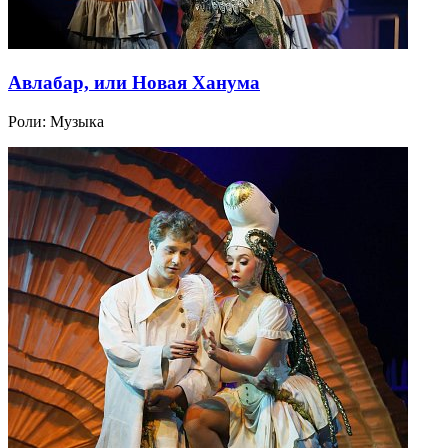
Авлабар, или Новая Ханума
Роли:
Музыка