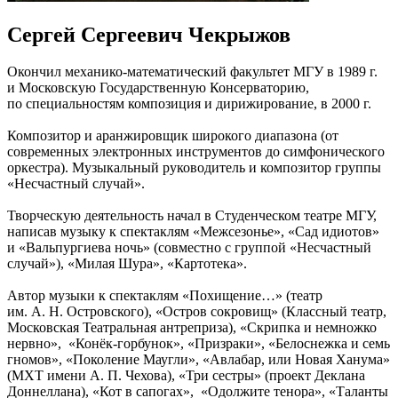
Сергей Сергеевич Чекрыжов
Окончил механико-математический факультет МГУ в 1989 г.
и Московскую Государственную Консерваторию,
по специальностям композиция и дирижирование, в 2000 г.
Композитор и аранжировщик широкого диапазона (от
современных электронных инструментов до симфонического
оркестра). Музыкальный руководитель и композитор группы
«Несчастный случай».
Творческую деятельность начал в Студенческом театре МГУ,
написав музыку к спектаклям «Межсезонье», «Сад идиотов»
и «Вальпургиева ночь» (совместно с группой «Несчастный
случай»), «Милая Шура», «Картотека».
Автор музыки к спектаклям «Похищение…» (театр
им. А. Н. Островского), «Остров сокровищ» (Классный театр,
Московская Театральная антреприза), «Скрипка и немножко
нервно», «Конёк-горбунок», «Призраки», «Белоснежка и семь
гномов», «Поколение Маугли», «Авлабар, или Новая Ханума»
(МХТ имени А. П. Чехова), «Три сестры» (проект Деклана
Доннеллана), «Кот в сапогах», «Одолжите тенора», «Таланты