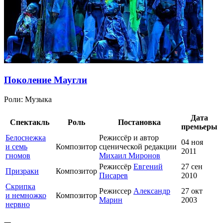
Поколение Маугли
Роли:
Музыка
Дата
Спектакль
Роль
Постановка
премьеры
Белоснежка
Режиссёр и автор
04 ноя
и семь
Композитор
сценической редакции
2011
гномов
Михаил Миронов
Режиссёр
Евгений
27 сен
Призраки
Композитор
Писарев
2010
Скрипка
Режиссер
Александр
27 окт
и немножко
Композитор
Марин
2003
нервно