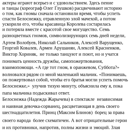
актеры играют всерьез и с удовольствием. Здесь пение
и танцы (хореограф Олег Глушков) расцвечивают историю
о том, как гномы сначала остановили время, чтобы успеть
спасти Белоснежку, отравленную злой мачехой, а потом
ускорили его, чтобы красавица Королева состарилась
и потеряла вместе с красотой свое могущество. Семь
разноцветных гномов, символизирующих семь дней недели, 
Артем Волобуев, Николай Сальников, Алексей Варущенко,
Георгий Ковалев, Армен Арушанян, Алексей Красненков,
Виктор Хориняк,  не только танцуют и поют, но и учатся
понимать ценность дружбы, самопожертвования,
взаимопомощи. «А где тот гном, в оранжевом, Суббота?» 
волновался рядом со мной маленький мальчик. «Понимаешь,
он пожертвовал собой, чтобы его братья могли успеть помочь
Белоснежке,»  улучив тихую минуту, объяснила ему я, пока
папа мальчика подыскивал ответ.
Белоснежка (Надежда Жарычева) в спектакле  независимая
и наивная девочка-сорванец, расцветающая в день своего
шестнадцатилетия. Принц (Максим Блинов)  борец за права
своего народа  более схематичен. А вот отрицательные герои
и их противники, напротив, полны жизни и эмоций. Злая