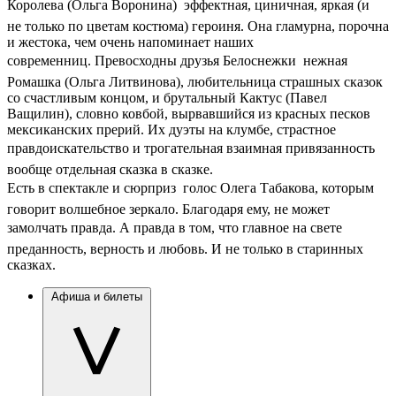
Королева (Ольга Воронина)  эффектная, циничная, яркая (и
не только по цветам костюма) героиня. Она гламурна, порочна
и жестока, чем очень напоминает наших
современниц. Превосходны друзья Белоснежки  нежная
Ромашка (Ольга Литвинова), любительница страшных сказок
со счастливым концом, и брутальный Кактус (Павел
Ващилин), словно ковбой, вырвавшийся из красных песков
мексиканских прерий. Их дуэты на клумбе, страстное
правдоискательство и трогательная взаимная привязанность 
вообще отдельная сказка в сказке.
Есть в спектакле и сюрприз  голос Олега Табакова, которым
говорит волшебное зеркало. Благодаря ему, не может
замолчать правда. А правда в том, что главное на свете 
преданность, верность и любовь. И не только в старинных
сказках.
Афиша и билеты