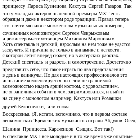
принцессу  Лариса Кузнецова, Кактуса  Сергей Газаров. Так
что у молодых актеров нынешней премьеры МХТ есть
образцы и даже в некотором роде традиции. Правда теперь
это  почти мюзикл с множеством музыкальных номеров,
сочиненных композитором Сергеем Чекрыжовым
и режиссером-стихотворцем Михаилом Мироновым.
Хоть спектакль и детский, взрослым на нем тоже не удастся
заскучать. И причина не только в динамике и легкости,
с которой летит вперед сюжет, но в актерских работах.
Детский спектакль  и радость, и самоотречение. Достаточно
представить себе, что такое играть по два представления
в день в каникулы. Но для настоящих профессионалов это
испытание компенсируется ни с чем не сравнимой
возможностью надеть яркий костюм, с удовольствием,
не ограничивая себя ни в чем, загримироваться, и выйти
на сцену с монологом например, Кактуса или Ромашки 
друзей Белоснежки,  или гнома
Воскресенья. (Я, кстати, вспоминаю, что в первом составе
ленкомовских"Бременских музыкантов играли Абдулов  Осел,
Шанина  Принцесса, Караченцов  Сыщик. Вот так!)
В спектакле МХТ все молодые и в то же время уже опытные