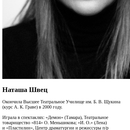
Наташа Швец
Окончила Высшее Театральное Училище им. Б. В. Щукина
(курс А. К. Граве) в 2000 году.
Играла в спектаклях: «Демон» (Тамара), Театральное
товарищество «814» О. Меньшикова; «И. О.» (Лена)
и «Пластилин», Центр драматургии и режиссуры п/р