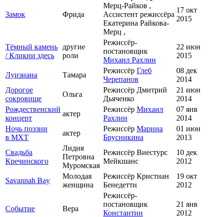
Мерц-Райков ,
17 окт
Замок
Фрида
Ассистент режиссёра
2015
Екатерина Райкова-
Мерц ,
Режиссёр-
Тёмный камень
другие
22 июн
постановщик
/ Кликни здесь
роли
2015
Михаил Рахлин
Режиссёр
Глеб
08 дек
Луизиана
Тамара
Черепанов
2014
Дорогое
Режиссёр Дмитрий
21 июн
Ольга
сокровище
Дьяченко
2014
Рождественский
Режиссёр
Михаил
07 янв
актер
концерт
Рахлин
2014
Ночь поэзии
Режиссёр
Марина
01 июн
актер
в МХТ
Брусникина
2013
Лидия
Свадьба
Режиссёр Виестурс
10 дек
Петровна
Кречинского
Мейкшанс
2012
Муромская
Молодая
Режиссёр Кристиан
19 окт
Savannah Bay
женщина
Бенедетти
2012
Режиссёр-
постановщик
21 янв
Событие
Вера
Константин
2012