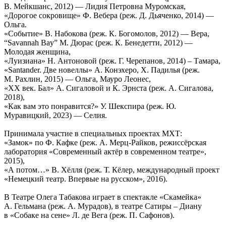
В. Мейкшанс, 2012) — Лидия Петровна Муромская,
«Дорогое сокровище» Ф. Вебера (реж. Д. Дьяченко, 2014) —
Ольга.
«Событие» В. Набокова (реж. К. Богомолов, 2012) — Вера,
“Savannah Bay” М. Дюрас (реж. К. Бенедетти, 2012) —
Молодая женщина,
«Луизиана» Н. Антоновой (реж. Г. Черепанов, 2014) – Тамара,
«Santander. Две новеллы» А. Конэхеро, Х. Падилья (реж.
М. Рахлин, 2015) — Ольга, Мауро Леонес,
«ХХ век. Бал» А. Сигаловой и К. Эрнста (реж. А. Сигалова,
2018),
«Как вам это понравится?» У. Шекспира (реж. Ю.
Муравицкий, 2023) — Селия.
Принимала участие в специальных проектах МХТ:
«Замок» по Ф. Кафке (реж. А. Мерц-Райков, режиссёрская
лаборатория «Современный актёр в современном театре»,
2015),
«А потом…» В. Хёлля (реж. Т. Кёлер, международный проект
«Немецкий театр. Впервые на русском», 2016).
В Театре Олега Табакова играет в спектакле «Скамейка»
А. Гельмана (реж. А. Мурадов), в театре Сатиры – Диану
в «Собаке на сене» Л. де Вега (реж. П. Сафонов).