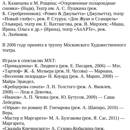
А. Казанцева и М. Рощина; «Откровенные полароидные
снимки» (Надя), Театр им. А. С. Пушкина (реж.
К. Серебренников); «Ромео & Джульетта» (Джульетта), театр
«Новый глобус», реж. Р. Стуруа; «Дон Жуан и Сганарель»
(Эльвира), театр им. Е. Вахтангова, реж. В. Мирзоев; «Маша,
Ирина, Ольга и др.» (Ирина), театр «АпАРТе», реж.
А. Любимов.
В 2006 году принята в труппу Московского Художественного
театра.
Играла в спектаклях МХТ:
«Примадонны» К. Людвига (реж. Е. Писарев, 2006) — Мэг,
«Тартюф» Ж. -Б. Мольера (реж. Н. Чусова) — Мариана,
«Весенняя лихорадка» Н. Коуард (реж. А. Марин, 2008) —
Майра Эрандел,
«Крейцерова соната» Л. Н. Толстого (реж. А. Яковлев,
2008) — Лиза и Девочка,
«Иванов» А. П. Чехова (реж. Ю. Бутусов, 2009) — Саша
Лебедева,
«Обрыв» по роману И. Гончарова (реж. А. Шапиро, 2010) —
Вера,
«Мастер и Маргарита» М. А. Булгакова (реж. Я. Сас, 2011) —
Маргарита,
«Свадьба Кречинского» А. Сухово-Кобылина (реж.