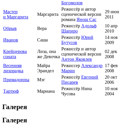
Богомолов
Режиссёр и автор
Мастер
29 июн
Маргарита
сценической версии
и Маргарита
2011
романа
Янош Сас
Режиссёр
Адольф
10 апр
Обрыв
Вера
Шапиро
2010
Режиссёр
Юрий
14 ноя
Иванов
Саша
Бутусов
2009
Режиссёр и автор
Крейцерова
Лиза, она
02 дек
сценической версии
соната
же Девочка
2008
Антон Яковлев
Весенняя
Майра
Режиссер
Александр
17 фев
лихорадка
Эрандел
Марин
2008
Режиссёр
Евгений
20 окт
Примадонны
Мэг
Писарев
2006
Режиссёр Нина
10 ноя
Тартюф
Мариана
Чусова
2004
Галерея
Галерея