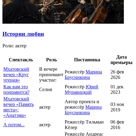
Истории любви
Роли:
актер
Дата
Спектакль
Роль
Постановка
премьеры
Мхатовский
В вечере
Режиссёр
Марина
26 фев
вечер «Круг
принимают
Брусникина
2026
чтения»
участие:
Как вам это
Режиссёр
Юрий
01 дек
Селия
понравится?
Муравицкий
2023
Мхатовский
Автор проекта и
вечер «Память
03 ноя
актер
режиссёр
Марина
места»:
2019
Брусникина
«Анатэма»
Режиссёр Тильман
06 фев
А потом...
актер
Кёлер
2016
Режиссёр Андреас