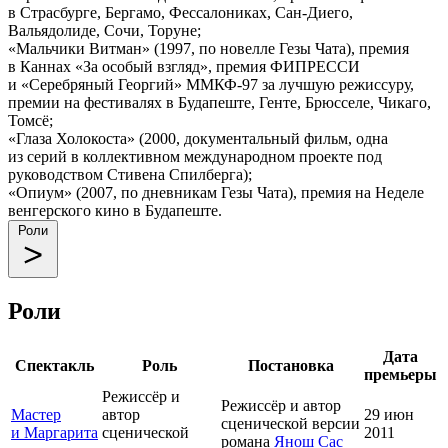
в Страсбурге, Бергамо, Фессалониках, Сан-Диего,
Вальядолиде, Сочи, Торуне;
«Мальчики Витман» (1997, по новелле Гезы Чата), премия
в Каннах «За особый взгляд», премия ФИПРЕССИ
и «Серебряный Георгий» ММКФ-97 за лучшую режиссуру,
премии на фестивалях в Будапеште, Генте, Брюсселе, Чикаго,
Томсё;
«Глаза Холокоста» (2000, документальный фильм, одна
из серий в коллективном международном проекте под
руководством Стивена Спилберга);
«Опиум» (2007, по дневникам Гезы Чата), премия на Неделе
венгерского кино в Будапеште.
Роли
Роли
Дата
Спектакль
Роль
Постановка
премьеры
Режиссёр и
Режиссёр и автор
Мастер
автор
29 июн
сценической версии
и Маргарита
сценической
2011
романа
Янош Сас