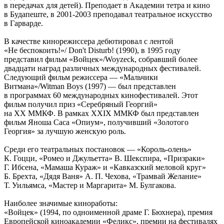
в передачах для детей). Преподает в Академии тетра и кино
в Будапеште, в 2001-2003 преподавал театральное искусство
в Гарварде.
В качестве кинорежиссера дебютировал с лентой
«Не беспокоить!»/ Don't Disturb! (1990), в 1995 году
представил фильм «Войцек»/Woyzeck, собравший более
двадцати наград различных международных фестивалей.
Следующий фильм режиссера — «Мальчики
Витмана»/Witman Boys (1997) — был представлен
в программах 60 международных кинофестивалей. Этот
фильм получил приз «Серебряный Георгий»
на ХХ ММКФ. В рамках XXIX ММКФ был представлен
фильм Яноша Саса «Опиум», получивший «Золотого
Георгия» за лучшую женскую роль.
Среди его театральных постановок — «Король-олень»
К. Гоцци, «Ромео и Джульетта» В. Шекспира, «Призраки»
Г. Ибсена, «Мамаша Кураж» и «Кавказский меловой круг»
Б. Брехта, «Дядя Ваня» А. П. Чехова, «Трамвай Желание»
Т. Уильямса, «Мастер и Маргарита» М. Булгакова.
Наиболее значимые киноработы:
«Войцек» (1994, по одноименной драме Г. Бюхнера), премия
Европейской киноакадемии «Феликс», премии на фестивалях